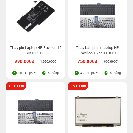
Thay pin Laptop HP Pavilion 15
Thay bàn phím Laptop HP
cs1009TU
Pavilion 15 cs0018TU
990.000đ
750.000đ
1.350.000đ
900.000đ
3 tháng
6 tháng
30 - 45 phút
45 - 60 phút
-100.000đ
-150.000đ