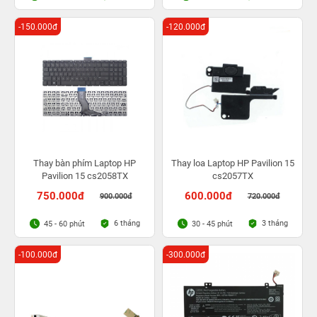
-150.000đ
-120.000đ
Thay bàn phím Laptop HP
Thay loa Laptop HP Pavilion 15
Pavilion 15 cs2058TX
cs2057TX
750.000đ
600.000đ
900.000đ
720.000đ
6 tháng
3 tháng
45 - 60 phút
30 - 45 phút
-100.000đ
-300.000đ