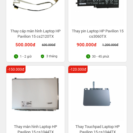
Thay cáp màn hình Laptop HP
Thay pin Laptop HP Pavilion 15
Pavilion 15 cs2120TX
cs3060TX
500.000đ
900.000đ
600.000đ
1.200.000đ
3 tháng
1 - 2 giờ
30 - 45 phút
-150.000đ
-120.000đ
Thay màn hình Laptop HP
Thay Touchpad Laptop HP
Pavilion 15 cs1044TX
Pavilion 15 cs1044TX