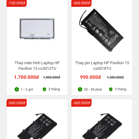
-150.000đ
-360.000đ
Thay màn hình Laptop HP
Thay pin Laptop HP Pavilion 15
Pavilion 15 cs3012TU
cs0018TU
1.700.000đ
990.000đ
1.850.000đ
1.350.000đ
3 tháng
3 tháng
1 - 2 giờ
30 - 45 phút
-360.000đ
-360.000đ