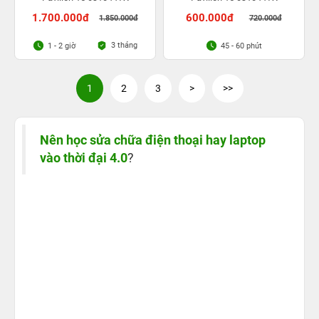
1.700.000đ
600.000đ
1.850.000đ
720.000đ
3 tháng
1 - 2 giờ
45 - 60 phút
1
2
3
>
>>
Nên học sửa chữa điện thoại hay laptop
vào thời đại 4.0
?