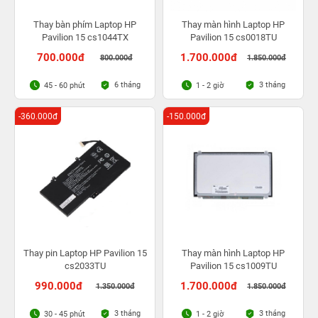
Thay bàn phím Laptop HP
Thay màn hình Laptop HP
Pavilion 15 cs1044TX
Pavilion 15 cs0018TU
700.000đ
1.700.000đ
800.000đ
1.850.000đ
6 tháng
3 tháng
45 - 60 phút
1 - 2 giờ
-360.000đ
-150.000đ
Thay pin Laptop HP Pavilion 15
Thay màn hình Laptop HP
cs2033TU
Pavilion 15 cs1009TU
990.000đ
1.700.000đ
1.350.000đ
1.850.000đ
3 tháng
3 tháng
30 - 45 phút
1 - 2 giờ