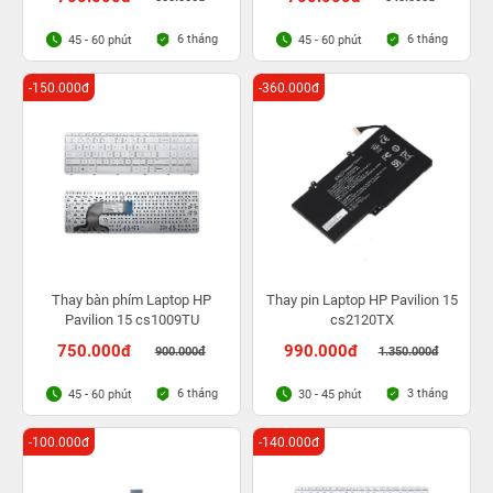
6 tháng
6 tháng
45 - 60 phút
45 - 60 phút
-150.000đ
-360.000đ
Thay bàn phím Laptop HP
Thay pin Laptop HP Pavilion 15
Pavilion 15 cs1009TU
cs2120TX
750.000đ
990.000đ
900.000đ
1.350.000đ
6 tháng
3 tháng
45 - 60 phút
30 - 45 phút
-100.000đ
-140.000đ