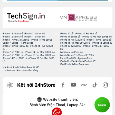
iPhone 14 Series cũ
-
iPhone 13 Series cũ
iPhone 17 cũ
-
iPhone 17 Pro Max cũ
iPhone 12 Series cũ
-
iPhone 11 Series cũ
iPhone 16 Series cũ
-
iPhone 16 Pro Max 256GB cũ
iPhone 17 Pro Max 256GB
-
iPhone 17 Pro 256GB
iPhone 16 Pro 128GB cũ
-
iPhone 15 Pro 128GB cũ
Galaxy A Series
-
Redmi Series
iPhone 15 Pro Max 256GB cũ
-
iPhone 15 Series cũ
iPhone 16 Plus 128GB cũ
-
iPhone 15 Plus 128GB
iPhone 13 128GB Cũ
-
iPhone 12 Pro Max 128GB
cũ
Cũ
iPhone 16 128GB cũ
-
iPhone 14 Pro Max 128GB cũ
Watch cũ
-
AirPods cũ
iPhone 15 128GB cũ
-
iPhone 13 Pro Max 128GB cũ
Watch Series 11
-
Watch SE 2025
iPhone 14 Pro 128GB cũ
-
iPhone 11 Pro Max 64GB
Pencil Pro 2024
-
Apple AirPods
cũ
iPad A16
-
iPad Air M4
-
iPad mini 7
iPad Pro M5
-
MacBook Neo
MacBook Pro M5
-
MacBook Air M5
Loa Sounarc
-
Phụ kiện chính hãng
Kết nối 24hStore
Website thành viên:
Bệnh Viện Điện Thoại, Laptop 24h
Liên hệ