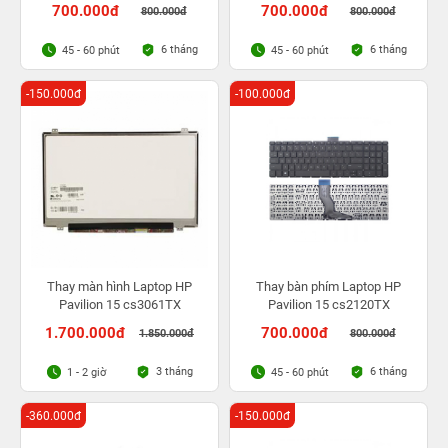
700.000đ
700.000đ
800.000đ
800.000đ
6 tháng
6 tháng
45 - 60 phút
45 - 60 phút
-150.000đ
-100.000đ
Thay màn hình Laptop HP
Thay bàn phím Laptop HP
Pavilion 15 cs3061TX
Pavilion 15 cs2120TX
1.700.000đ
700.000đ
1.850.000đ
800.000đ
3 tháng
6 tháng
1 - 2 giờ
45 - 60 phút
-360.000đ
-150.000đ