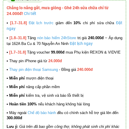
Chẳng lo nắng gắt, mưa giông - Ghé 24h sửa chữa chỉ từ
24.000đ!
Chi tiết
Đặt
•
[1.7–31.8]
Đặt lịch trước
giảm đến
10%
chi phí sửa chữa
ngay
–
•
[1.8–31.8]
Tặng
nón bảo hiểm 24hStore
trị giá
240.000đ
Áp dụng
Đặt lịch ngay
tại 162A Ba Cu & 70 Nguyễn An Ninh
•
[1.7–31.8]
Tặng voucher
99.000đ
mua Phụ kiện REXON & VIDVIE
•
Thay pin iPhone giá từ
24.000đ
•
Thay pin điện thoại Samsung
- Đồng giá
240.000đ
• Miễn phí
mượn điện thoại
• Miễn phí
nâng cấp phần mềm
•
Miễn phí
kiểm tra, vệ sinh và báo lỗi thiết bị
• Hoàn tiền 100%
nếu khách hàng không hài lòng
•
Máy ngoài
Chế độ bảo hành
đều có chính sách hỗ trợ giá lên đến
300.000đ
Lưu ý:
Giá trên đã bao gồm công thợ, không phát sinh chi phí khác