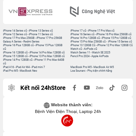
iPhone 14 Series cũ
-
iPhone 13 Series cũ
iPhone 17 cũ
-
iPhone 17 Pro Max cũ
iPhone 12 Series cũ
-
iPhone 11 Series cũ
iPhone 16 Series cũ
-
iPhone 16 Pro Max 256GB cũ
iPhone 17 Pro Max 256GB
-
iPhone 17 Pro 256GB
iPhone 16 Pro 128GB cũ
-
iPhone 15 Pro 128GB cũ
Galaxy A Series
-
Redmi Series
iPhone 15 Pro Max 256GB cũ
-
iPhone 15 Series cũ
iPhone 16 Plus 128GB cũ
-
iPhone 15 Plus 128GB
iPhone 13 128GB Cũ
-
iPhone 12 Pro Max 128GB Cũ
cũ
Watch cũ
-
AirPods cũ
iPhone 16 128GB cũ
-
iPhone 14 Pro Max 128GB cũ
Watch Series 11
-
Watch SE 2025
iPhone 15 128GB cũ
-
iPhone 13 Pro Max 128GB cũ
Pencil Pro 2024
-
Apple AirPods
iPhone 14 Pro 128GB cũ
-
iPhone 11 Pro Max 64GB
cũ
iPad A16
-
iPad Air M4
-
iPad mini 7
MacBook Pro M5
-
MacBook Air M5
iPad Pro M5
-
MacBook Neo
Loa Sounarc
-
Phụ kiện chính hãng
Kết nối 24hStore
Website thành viên:
Bệnh Viện Điện Thoại, Laptop 24h