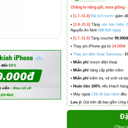
Chẳng lo nắng gắt, mưa giông -
•
[1.7–31.8]
Đặt lịch trước
giảm đ
•
[1.8–31.8]
Tặng
nón bảo hiểm 2
Đặt lịch ngay
Nguyễn An Ninh
•
[1.7–31.8]
Tặng voucher
99.000đ
•
Thay pin iPhone giá từ
24.000đ
•
Thay pin điện thoại Samsung
- Đ
• Miễn phí
mượn điện thoại
• Miễn phí
nâng cấp phần mềm
•
Miễn phí
kiểm tra, vệ sinh và báo 
• Hoàn tiền 100%
nếu khách hàng 
•
Máy ngoài
Chế độ bảo hành
đều 
Lưu ý:
Giá trên đã bao gồm công t
Đặ
(Tặng 