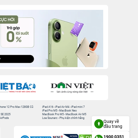
hone 12 Pro Max 128GB Cũ
iPad A16
-
iPad Air M4
-
iPad mini 7
iPad Pro M5
-
MacBook Neo
 SE 2025
MacBook Pro M5
-
MacBook Air M5
AirPods
Loa Sounarc
-
Phụ kiện chính hãng
Quay về
đầu trang
1900 0351