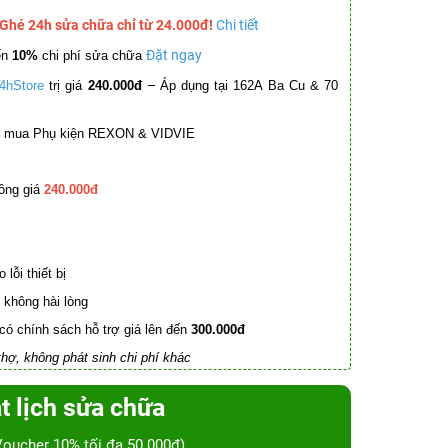
 Ghé 24h sửa chữa chỉ từ 24.000đ!
Chi tiết
Đặt ngay
ến
10%
chi phí sửa chữa
–
4hStore
trị giá
240.000đ
Áp dụng tại 162A Ba Cu & 70
mua Phụ kiện REXON & VIDVIE
ồng giá
240.000đ
lỗi thiết bị
không hài lòng
có chính sách hỗ trợ giá lên đến
300.000đ
hợ, không phát sinh chi phí khác
t lịch sửa chữa
Voucher 10% tối đa 50.000đ)