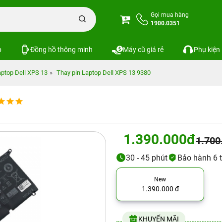
Gọi mua hàng
1900.0351
p
Đồng hồ thông minh
Máy cũ giá rẻ
Phụ kiện
ptop Dell XPS 13
Thay pin Laptop Dell XPS 13 9380
1.390.000đ
1.700
30 - 45 phút
Bảo hành 6 
New
1.390.000 đ
KHUYẾN MÃI