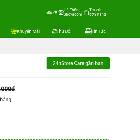
Hệ Thống
Tra cứu
VIP
Showroom
đơn hàng
Khuyến Mãi
Thu Đổi
Tin Tức
24hStore Care gần bạn
.000đ
tháng