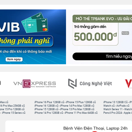
 Max cũ
iPhone 16 Plus 128GB cũ
-
iPhone 15 Plus 128GB cũ
iPhone 13 128GB Cũ
-
iP
16 Pro Max 256GB cũ
iPhone 16 128GB cũ
-
iPhone 14 Pro Max 128GB cũ
Watch cũ
-
AirPods cũ
one 15 Pro 128GB cũ
iPhone 15 128GB cũ
-
iPhone 13 Pro Max 128GB cũ
Watch Series 11
-
Watch
-
iPhone 15 Series cũ
iPhone 14 Pro 128GB cũ
-
iPhone 11 Pro Max 64GB cũ
Pencil Pro 2024
-
Apple 
Bệnh Viện Điện Thoại, Laptop 24h