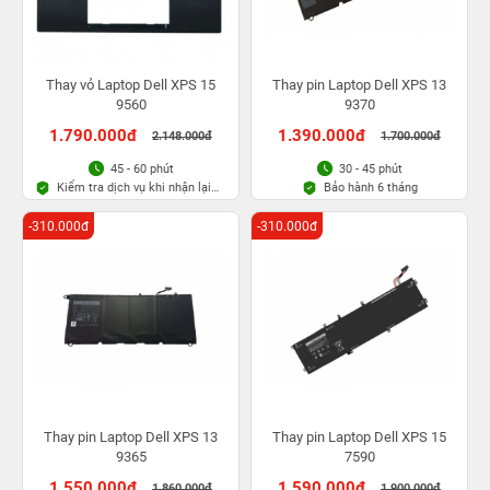
Thay vỏ Laptop Dell XPS 15
Thay pin Laptop Dell XPS 13
9560
9370
1.790.000đ
1.390.000đ
2.148.000đ
1.700.000đ
45 - 60 phút
30 - 45 phút
Kiểm tra dịch vụ khi nhận lại
Bảo hành 6 tháng
máy
-310.000đ
-310.000đ
Thay pin Laptop Dell XPS 13
Thay pin Laptop Dell XPS 15
9365
7590
1.550.000đ
1.590.000đ
1.860.000đ
1.900.000đ