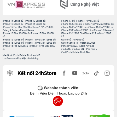
iPhone 14 Series cũ
-
iPhone 13 Series cũ
iPhone 17 cũ
-
iPhone 17 Pro Max cũ
iPhone 12 Series cũ
-
iPhone 11 Series cũ
iPhone 16 Series cũ
-
iPhone 16 Pro Max 256GB cũ
iPhone 17 Pro Max 256GB
-
iPhone 17 Pro 256GB
iPhone 16 Pro 128GB cũ
-
iPhone 15 Pro 128GB cũ
Galaxy A Series
-
Redmi Series
iPhone 15 Pro Max 256GB cũ
-
iPhone 15 Series cũ
iPhone 16 Plus 128GB cũ
-
iPhone 15 Plus 128GB
iPhone 13 128GB Cũ
-
iPhone 12 Pro Max 128GB
cũ
Cũ
iPhone 16 128GB cũ
-
iPhone 14 Pro Max 128GB cũ
Watch cũ
-
AirPods cũ
iPhone 15 128GB cũ
-
iPhone 13 Pro Max 128GB cũ
Watch Series 11
-
Watch SE 2025
iPhone 14 Pro 128GB cũ
-
iPhone 11 Pro Max 64GB
Pencil Pro 2024
-
Apple AirPods
cũ
iPad A16
-
iPad Air M4
-
iPad mini 7
iPad Pro M5
-
MacBook Neo
MacBook Pro M5
-
MacBook Air M5
Loa Sounarc
-
Phụ kiện chính hãng
Kết nối 24hStore
Website thành viên:
Bệnh Viện Điện Thoại, Laptop 24h