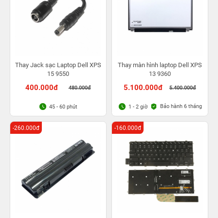
Thay Jack sạc Laptop Dell XPS
Thay màn hình laptop Dell XPS
15 9550
13 9360
400.000đ
5.100.000đ
480.000đ
5.400.000đ
Bảo hành 6 tháng
45 - 60 phút
1 - 2 giờ
-260.000đ
-160.000đ