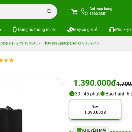
Gọi mua hàng
1900.0351
p
Đồng hồ thông minh
Máy cũ giá rẻ
Phụ kiện
aptop Dell XPS 13 9343
Thay pin Laptop Dell XPS 13 9343
1.390.000đ
1.700
30 - 45 phút
Bảo hành 6 
New
1.390.000 đ
KHUYẾN MÃI