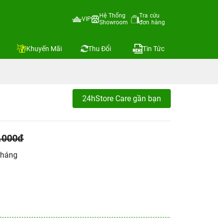
Hệ Thống
Tra cứu
VIP
Showroom
đơn hàng
Khuyến Mãi
Thu Đổi
Tin Tức
24hStore Care gần bạn
.000đ
tháng