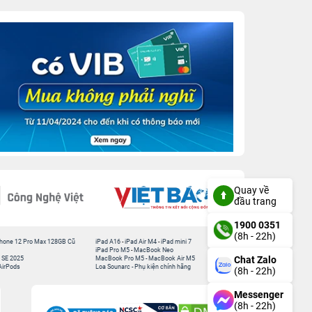
Quay về
đầu trang
1900 0351
(8h - 22h)
hone 12 Pro Max 128GB Cũ
iPad A16
-
iPad Air M4
-
iPad mini 7
iPad Pro M5
-
MacBook Neo
Chat Zalo
 SE 2025
MacBook Pro M5
-
MacBook Air M5
AirPods
Loa Sounarc
-
Phụ kiện chính hãng
(8h - 22h)
Messenger
(8h - 22h)