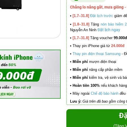
Chẳng lo nắng gắt, mưa giông -
•
[1.7–31.8]
Đặt lịch trước
giảm đ
•
[1.8–31.8]
Tặng
nón bảo hiểm 2
Đặt lịch ngay
Nguyễn An Ninh
•
[1.7–31.8]
Tặng voucher
99.000đ
•
Thay pin iPhone giá từ
24.000đ
•
Thay pin điện thoại Samsung
- Đ
• Miễn phí
mượn điện thoại
• Miễn phí
nâng cấp phần mềm
•
Miễn phí
kiểm tra, vệ sinh và báo 
• Hoàn tiền 100%
nếu khách hàng 
•
Máy ngoài
Chế độ bảo hành
đều 
Lưu ý:
Giá trên đã bao gồm công t
Đặ
(Tặng 