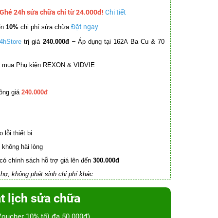
 Ghé 24h sửa chữa chỉ từ 24.000đ!
Chi tiết
Đặt ngay
ến
10%
chi phí sửa chữa
–
4hStore
trị giá
240.000đ
Áp dụng tại 162A Ba Cu & 70
mua Phụ kiện REXON & VIDVIE
ồng giá
240.000đ
lỗi thiết bị
không hài lòng
có chính sách hỗ trợ giá lên đến
300.000đ
hợ, không phát sinh chi phí khác
t lịch sửa chữa
Voucher 10% tối đa 50.000đ)