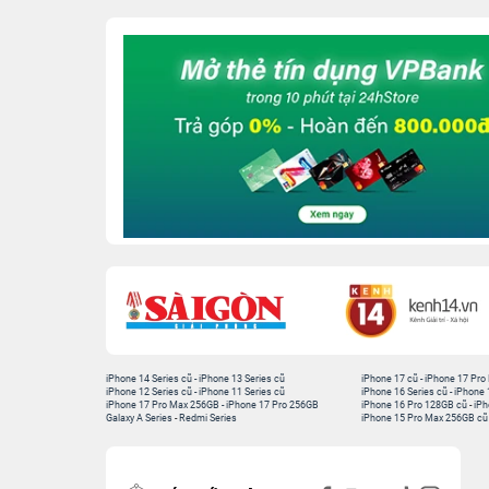
iPhone 14 Series cũ
-
iPhone 13 Series cũ
iPhone 17 cũ
-
iPhone 17 Pro
iPhone 12 Series cũ
-
iPhone 11 Series cũ
iPhone 16 Series cũ
-
iPhone 
iPhone 17 Pro Max 256GB
-
iPhone 17 Pro 256GB
iPhone 16 Pro 128GB cũ
-
iPh
Galaxy A Series
-
Redmi Series
iPhone 15 Pro Max 256GB cũ