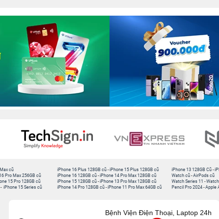
 Max cũ
iPhone 16 Plus 128GB cũ
-
iPhone 15 Plus 128GB cũ
iPhone 13 128GB Cũ
-
iP
16 Pro Max 256GB cũ
iPhone 16 128GB cũ
-
iPhone 14 Pro Max 128GB cũ
Watch cũ
-
AirPods cũ
one 15 Pro 128GB cũ
iPhone 15 128GB cũ
-
iPhone 13 Pro Max 128GB cũ
Watch Series 11
-
Watch
-
iPhone 15 Series cũ
iPhone 14 Pro 128GB cũ
-
iPhone 11 Pro Max 64GB cũ
Pencil Pro 2024
-
Apple 
Bệnh Viện Điện Thoại, Laptop 24h