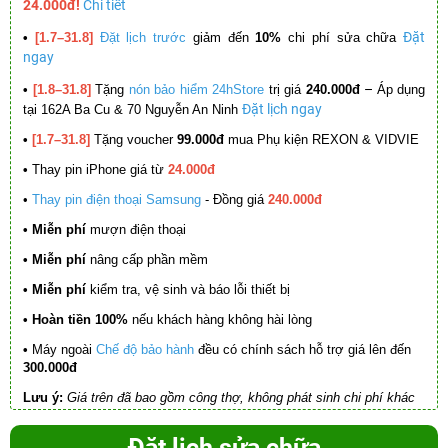
24.000đ!
Chi tiết
Đặt
•
[1.7–31.8]
Đặt lịch trước
giảm đến
10%
chi phí sửa chữa
ngay
–
•
[1.8–31.8]
Tặng
nón bảo hiểm 24hStore
trị giá
240.000đ
Áp dụng
Đặt lịch ngay
tại 162A Ba Cu & 70 Nguyễn An Ninh
•
[1.7–31.8]
Tặng voucher
99.000đ
mua Phụ kiện REXON & VIDVIE
•
Thay pin iPhone giá từ
24.000đ
•
Thay pin điện thoại Samsung
- Đồng giá
240.000đ
• Miễn phí
mượn điện thoại
• Miễn phí
nâng cấp phần mềm
•
Miễn phí
kiểm tra, vệ sinh và báo lỗi thiết bị
• Hoàn tiền 100%
nếu khách hàng không hài lòng
•
Máy ngoài
Chế độ bảo hành
đều có chính sách hỗ trợ giá lên đến
300.000đ
Lưu ý:
Giá trên đã bao gồm công thợ, không phát sinh chi phí khác
Đặt lịch sửa chữa