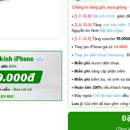
Chẳng lo nắng gắt, mưa giông -
•
[1.7–31.8]
Đặt lịch trước
giảm đ
•
[1.8–31.8]
Tặng
nón bảo hiểm 2
Đặt lịch ngay
Nguyễn An Ninh
•
[1.7–31.8]
Tặng voucher
99.000đ
•
Thay pin iPhone giá từ
24.000đ
•
Thay pin điện thoại Samsung
- Đ
• Miễn phí
mượn điện thoại
• Miễn phí
nâng cấp phần mềm
•
Miễn phí
kiểm tra, vệ sinh và báo 
• Hoàn tiền 100%
nếu khách hàng 
•
Máy ngoài
Chế độ bảo hành
đều 
Lưu ý:
Giá trên đã bao gồm công t
Đặ
(Tặng 