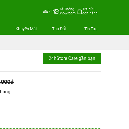
Hệ Thống
Tra cứu
VIP
Showroom
đơn hàng
Khuyến Mãi
Thu Đổi
Tin Tức
24hStore Care gần bạn
.000đ
tháng