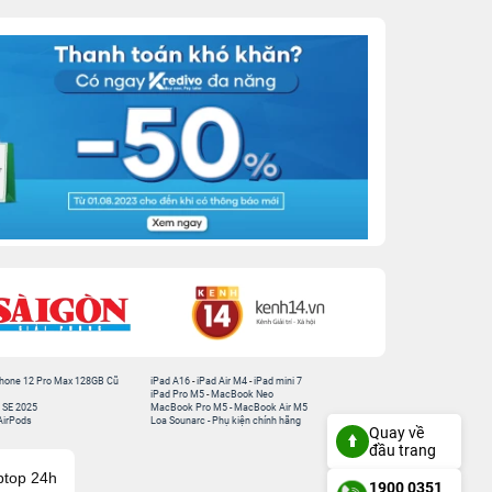
hone 12 Pro Max 128GB Cũ
iPad A16
-
iPad Air M4
-
iPad mini 7
iPad Pro M5
-
MacBook Neo
 SE 2025
MacBook Pro M5
-
MacBook Air M5
AirPods
Loa Sounarc
-
Phụ kiện chính hãng
Quay về
đầu trang
ptop 24h
1900 0351