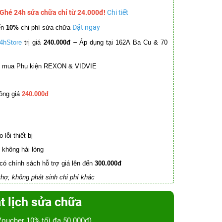
 Ghé 24h sửa chữa chỉ từ 24.000đ!
Chi tiết
Đặt ngay
ến
10%
chi phí sửa chữa
–
4hStore
trị giá
240.000đ
Áp dụng tại 162A Ba Cu & 70
mua Phụ kiện REXON & VIDVIE
ồng giá
240.000đ
lỗi thiết bị
không hài lòng
có chính sách hỗ trợ giá lên đến
300.000đ
hợ, không phát sinh chi phí khác
t lịch sửa chữa
Voucher 10% tối đa 50.000đ)