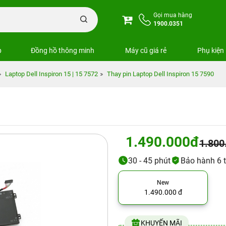
Gọi mua hàng
1900.0351
p
Đồng hồ thông minh
Máy cũ giá rẻ
Phụ kiện
Laptop Dell Inspiron 15 | 15 7572
Thay pin Laptop Dell Inspiron 15 7590
1.490.000đ
1.800
30 - 45 phút
Bảo hành 6 
New
1.490.000 đ
KHUYẾN MÃI