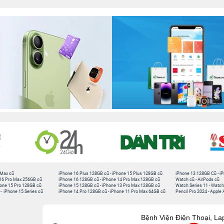
 Max cũ
iPhone 16 Plus 128GB cũ
-
iPhone 15 Plus 128GB cũ
iPhone 13 128GB Cũ
-
iP
16 Pro Max 256GB cũ
iPhone 16 128GB cũ
-
iPhone 14 Pro Max 128GB cũ
Watch cũ
-
AirPods cũ
one 15 Pro 128GB cũ
iPhone 15 128GB cũ
-
iPhone 13 Pro Max 128GB cũ
Watch Series 11
-
Watch
-
iPhone 15 Series cũ
iPhone 14 Pro 128GB cũ
-
iPhone 11 Pro Max 64GB cũ
Pencil Pro 2024
-
Apple 
Bệnh Viện Điện Thoại, La