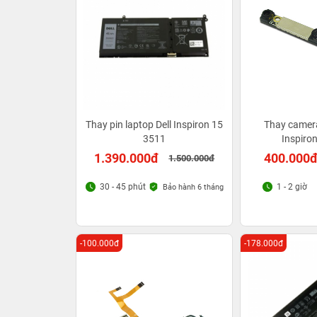
Thay pin laptop Dell Inspiron 15
Thay camera
3511
Inspiro
1.390.000đ
400.000
1.500.000đ
30 - 45 phút
1 - 2 giờ
Bảo hành 6 tháng
-100.000đ
-178.000đ