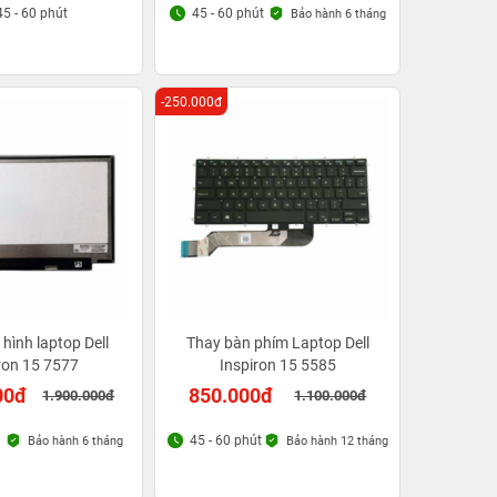
45 - 60 phút
45 - 60 phút
Bảo hành 6 tháng
-250.000đ
hình laptop Dell
Thay bàn phím Laptop Dell
ron 15 7577
Inspiron 15 5585
00đ
850.000đ
1.900.000đ
1.100.000đ
45 - 60 phút
Bảo hành 6 tháng
Bảo hành 12 tháng