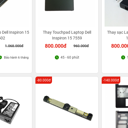
 Dell Inspiron 15
Thay Touchpad Laptop Dell
Thay sạc La
502
Inspiron 15 7559
1
800.000đ
800.00
1.068.000đ
960.000đ
45 - 60 phút
Bảo hành 6 tháng
-80.000đ
-140.000đ