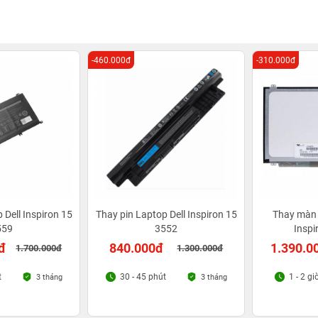
-460.000đ
-310.000đ
 Dell Inspiron 15
Thay pin Laptop Dell Inspiron 15
Thay màn 
559
3552
Inspi
đ
840.000đ
1.390.0
1.700.000đ
1.300.000đ
t
30 - 45 phút
1 - 2 gi
3 tháng
3 tháng