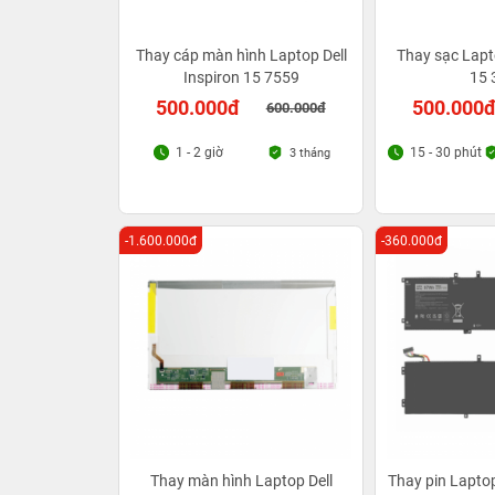
Thay cáp màn hình Laptop Dell
Thay sạc Lapto
Inspiron 15 7559
15 
500.000đ
500.000
600.000đ
1 - 2 giờ
15 - 30 phút
3 tháng
-1.600.000đ
-360.000đ
Thay màn hình Laptop Dell
Thay pin Laptop