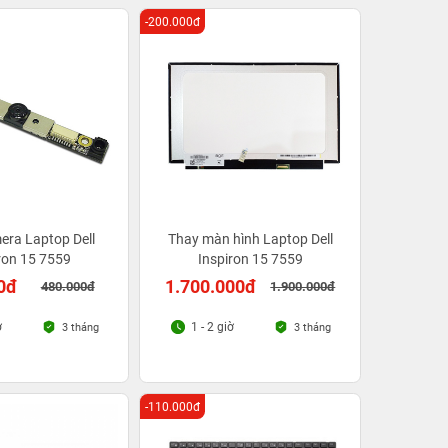
-200.000đ
era Laptop Dell
Thay màn hình Laptop Dell
ron 15 7559
Inspiron 15 7559
0đ
1.700.000đ
480.000đ
1.900.000đ
ờ
1 - 2 giờ
3 tháng
3 tháng
-110.000đ