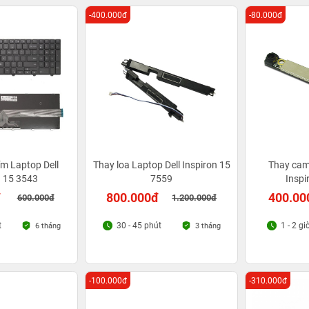
-400.000đ
-80.000đ
m Laptop Dell
Thay loa Laptop Dell Inspiron 15
Thay cam
n 15 3543
7559
Inspi
đ
800.000đ
400.00
600.000đ
1.200.000đ
t
30 - 45 phút
1 - 2 gi
6 tháng
3 tháng
-100.000đ
-310.000đ