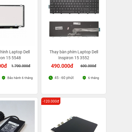
hình Laptop Dell
Thay bàn phím Laptop Dell
ron 15 5548
Inspiron 15 3552
00đ
490.000đ
1.700.000đ
600.000đ
45 - 60 phút
Bảo hành 6 tháng
6 tháng
-120.000đ