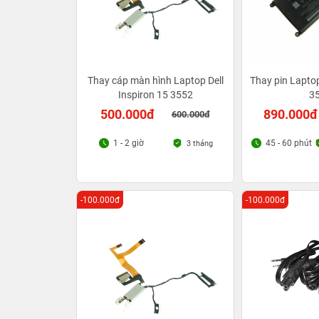
Thay cáp màn hình Laptop Dell
Thay pin Laptop
Inspiron 15 3552
3
500.000đ
890.000đ
600.000đ
1 - 2 giờ
45 - 60 phút
3 tháng
-100.000đ
-100.000đ