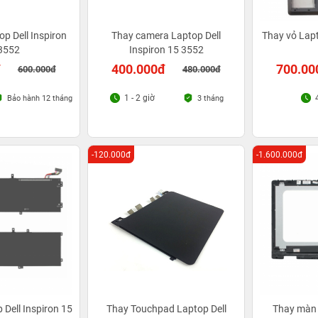
p Dell Inspiron
Thay camera Laptop Dell
Thay vỏ Lapt
3552
Inspiron 15 3552
đ
400.000đ
700.00
600.000đ
480.000đ
1 - 2 giờ
Bảo hành 12 tháng
3 tháng
-120.000đ
-1.600.000đ
 Dell Inspiron 15
Thay Touchpad Laptop Dell
Thay màn 