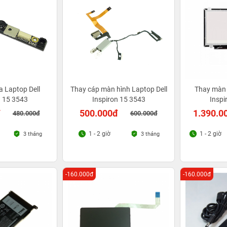
 Laptop Dell
Thay cáp màn hình Laptop Dell
Thay màn 
n 15 3543
Inspiron 15 3543
Inspi
đ
500.000đ
1.390.0
480.000đ
600.000đ
1 - 2 giờ
1 - 2 giờ
3 tháng
3 tháng
-160.000đ
-160.000đ