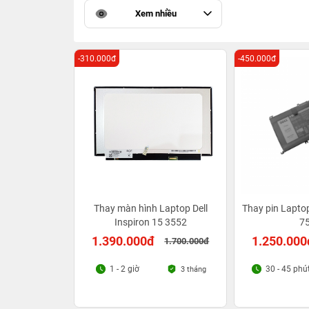
Xem nhiều
-310.000đ
-450.000đ
Thay màn hình Laptop Dell
Thay pin Laptop
Inspiron 15 3552
7
1.390.000đ
1.250.000
1.700.000đ
1 - 2 giờ
30 - 45 phú
3 tháng