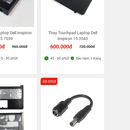
ptop Dell Inspiron
Thay Touchpad Laptop Dell
5 7559
Inspiron 15 3543
0đ
600.000đ
960.000đ
720.000đ
15 - 30 phút
45 - 60 phút
Bảo hành 3 tháng
-80.000đ