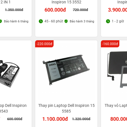
2 IN 1
Inspiron 15 3552
Inspi
600.000đ
3.900.0
1.350.000đ
720.000đ
45 - 60 phút
1 - 2 giờ
Bảo hành 6 tháng
Bảo hành 3 tháng
-220.000đ
-160.000đ
p Dell Inspiron
Thay pin Laptop Dell Inspiron 15
Thay vỏ Lapt
3543
5585
đ
1.100.000đ
800.00
600.000đ
1.320.000đ