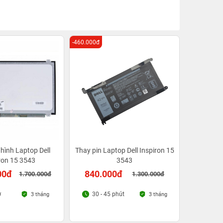
-460.000đ
hình Laptop Dell
Thay pin Laptop Dell Inspiron 15
ron 15 3543
3543
00đ
840.000đ
1.700.000đ
1.300.000đ
ờ
30 - 45 phút
3 tháng
3 tháng