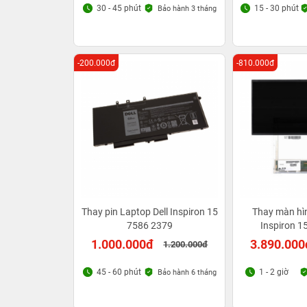
30 - 45 phút
15 - 30 phút
Bảo hành 3 tháng
-200.000đ
-810.000đ
Thay pin Laptop Dell Inspiron 15
Thay màn hìn
7586 2379
Inspiron 1
1.000.000đ
3.890.000
1.200.000đ
45 - 60 phút
1 - 2 giờ
Bảo hành 6 tháng