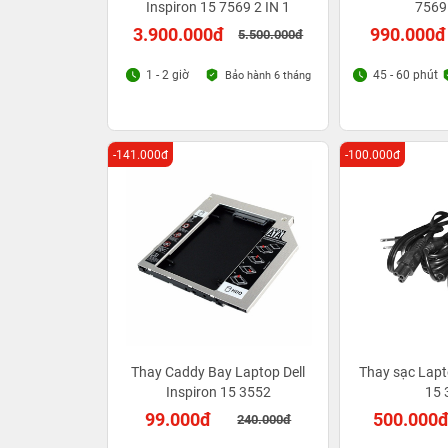
Inspiron 15 7569 2 IN 1
7569 
3.900.000đ
990.000đ
5.500.000đ
1 - 2 giờ
45 - 60 phút
Bảo hành 6 tháng
-141.000đ
-100.000đ
Thay Caddy Bay Laptop Dell
Thay sạc Lapto
Inspiron 15 3552
15 
99.000đ
500.000
240.000đ