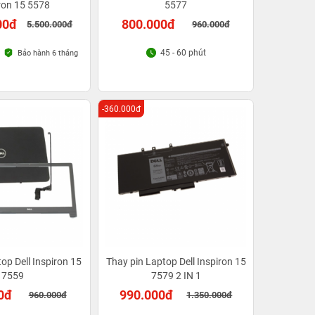
ron 15 5578
5577
00đ
800.000đ
5.500.000đ
960.000đ
45 - 60 phút
Bảo hành 6 tháng
-360.000đ
op Dell Inspiron 15
Thay pin Laptop Dell Inspiron 15
7559
7579 2 IN 1
0đ
990.000đ
960.000đ
1.350.000đ