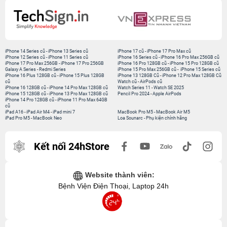
iPhone 14 Series cũ
-
iPhone 13 Series cũ
iPhone 17 cũ
-
iPhone 17 Pro Max cũ
iPhone 12 Series cũ
-
iPhone 11 Series cũ
iPhone 16 Series cũ
-
iPhone 16 Pro Max 256GB cũ
iPhone 17 Pro Max 256GB
-
iPhone 17 Pro 256GB
iPhone 16 Pro 128GB cũ
-
iPhone 15 Pro 128GB cũ
Galaxy A Series
-
Redmi Series
iPhone 15 Pro Max 256GB cũ
-
iPhone 15 Series cũ
iPhone 16 Plus 128GB cũ
-
iPhone 15 Plus 128GB
iPhone 13 128GB Cũ
-
iPhone 12 Pro Max 128GB Cũ
cũ
Watch cũ
-
AirPods cũ
iPhone 16 128GB cũ
-
iPhone 14 Pro Max 128GB cũ
Watch Series 11
-
Watch SE 2025
iPhone 15 128GB cũ
-
iPhone 13 Pro Max 128GB cũ
Pencil Pro 2024
-
Apple AirPods
iPhone 14 Pro 128GB cũ
-
iPhone 11 Pro Max 64GB
cũ
iPad A16
-
iPad Air M4
-
iPad mini 7
MacBook Pro M5
-
MacBook Air M5
iPad Pro M5
-
MacBook Neo
Loa Sounarc
-
Phụ kiện chính hãng
Kết nối 24hStore
Website thành viên:
Bệnh Viện Điện Thoại, Laptop 24h