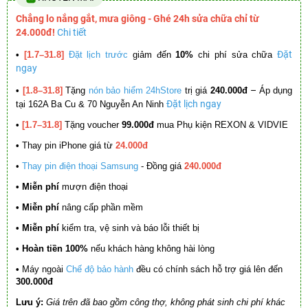
Chẳng lo nắng gắt, mưa giông - Ghé 24h sửa chữa chỉ từ
24.000đ!
Chi tiết
Đặt
•
[1.7–31.8]
Đặt lịch trước
giảm đến
10%
chi phí sửa chữa
ngay
–
•
[1.8–31.8]
Tặng
nón bảo hiểm 24hStore
trị giá
240.000đ
Áp dụng
Đặt lịch ngay
tại 162A Ba Cu & 70 Nguyễn An Ninh
•
[1.7–31.8]
Tặng voucher
99.000đ
mua Phụ kiện REXON & VIDVIE
•
Thay pin iPhone giá từ
24.000đ
•
Thay pin điện thoại Samsung
- Đồng giá
240.000đ
• Miễn phí
mượn điện thoại
• Miễn phí
nâng cấp phần mềm
•
Miễn phí
kiểm tra, vệ sinh và báo lỗi thiết bị
• Hoàn tiền 100%
nếu khách hàng không hài lòng
•
Máy ngoài
Chế độ bảo hành
đều có chính sách hỗ trợ giá lên đến
300.000đ
Lưu ý:
Giá trên đã bao gồm công thợ, không phát sinh chi phí khác