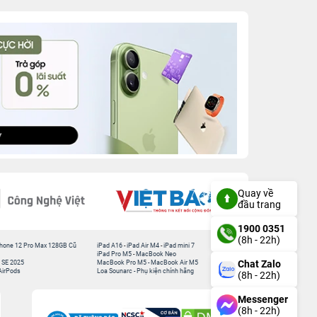
Quay về
đầu trang
1900 0351
(8h - 22h)
hone 12 Pro Max 128GB Cũ
iPad A16
-
iPad Air M4
-
iPad mini 7
iPad Pro M5
-
MacBook Neo
Chat Zalo
 SE 2025
MacBook Pro M5
-
MacBook Air M5
AirPods
Loa Sounarc
-
Phụ kiện chính hãng
(8h - 22h)
Messenger
(8h - 22h)