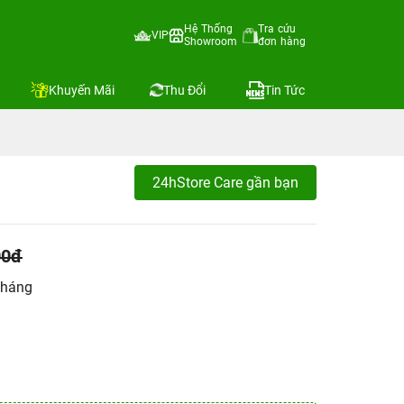
Hệ Thống
Tra cứu
VIP
Showroom
đơn hàng
Khuyến Mãi
Thu Đổi
Tin Tức
24hStore Care gần bạn
00đ
tháng