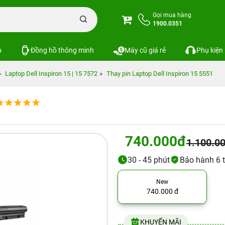
Gọi mua hàng
1900.0351
p
Đồng hồ thông minh
Máy cũ giá rẻ
Phụ kiện
Laptop Dell Inspiron 15 | 15 7572
Thay pin Laptop Dell Inspiron 15 5551
740.000đ
1.100.0
30 - 45 phút
Bảo hành 6 
New
740.000 đ
KHUYẾN MÃI