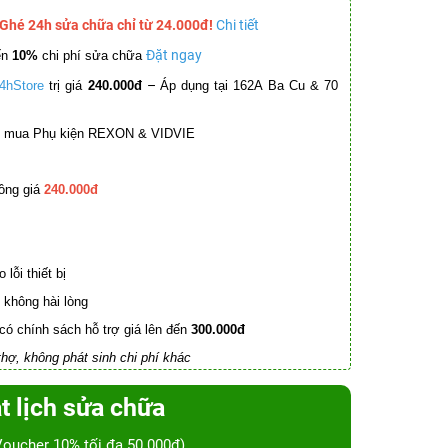
 Ghé 24h sửa chữa chỉ từ 24.000đ!
Chi tiết
Đặt ngay
ến
10%
chi phí sửa chữa
–
4hStore
trị giá
240.000đ
Áp dụng tại 162A Ba Cu & 70
mua Phụ kiện REXON & VIDVIE
ồng giá
240.000đ
lỗi thiết bị
không hài lòng
có chính sách hỗ trợ giá lên đến
300.000đ
hợ, không phát sinh chi phí khác
t lịch sửa chữa
Voucher 10% tối đa 50.000đ)