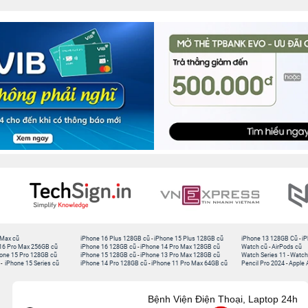
 Max cũ
iPhone 16 Plus 128GB cũ
-
iPhone 15 Plus 128GB cũ
iPhone 13 128GB Cũ
-
iP
16 Pro Max 256GB cũ
iPhone 16 128GB cũ
-
iPhone 14 Pro Max 128GB cũ
Watch cũ
-
AirPods cũ
one 15 Pro 128GB cũ
iPhone 15 128GB cũ
-
iPhone 13 Pro Max 128GB cũ
Watch Series 11
-
Watch
-
iPhone 15 Series cũ
iPhone 14 Pro 128GB cũ
-
iPhone 11 Pro Max 64GB cũ
Pencil Pro 2024
-
Apple 
Bệnh Viện Điện Thoại, Laptop 24h