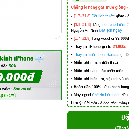
Chẳng lo nắng gắt, mưa giông -
•
[1.7–31.8]
Đặt lịch trước
giảm đ
•
[1.8–31.8]
Tặng
nón bảo hiểm 2
Đặt lịch ngay
Nguyễn An Ninh
•
[1.7–31.8]
Tặng voucher
99.000đ
•
Thay pin iPhone giá từ
24.000đ
•
Thay pin điện thoại Samsung
- Đ
• Miễn phí
mượn điện thoại
• Miễn phí
nâng cấp phần mềm
•
Miễn phí
kiểm tra, vệ sinh và báo 
• Hoàn tiền 100%
nếu khách hàng 
•
Máy ngoài
Chế độ bảo hành
đều 
Lưu ý:
Giá trên đã bao gồm công t
Đặ
(Tặng 