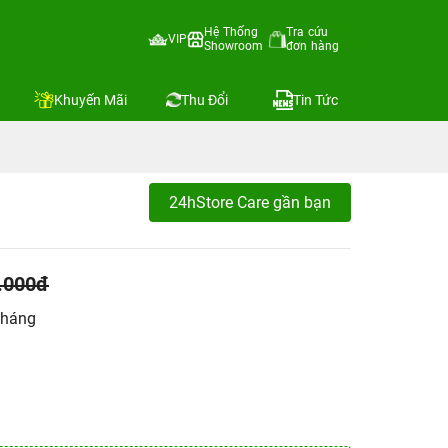
Hệ Thống
Tra cứu
VIP
Showroom
đơn hàng
Khuyến Mãi
Thu Đổi
Tin Tức
24hStore Care gần bạn
.000đ
tháng