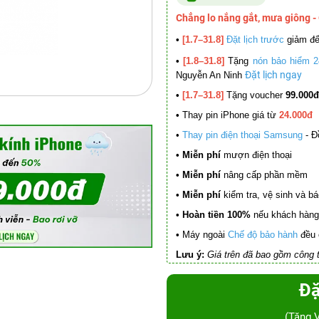
Chẳng lo nắng gắt, mưa giông -
•
[1.7–31.8]
Đặt lịch trước
giảm đ
•
[1.8–31.8]
Tặng
nón bảo hiểm 2
Đặt lịch ngay
Nguyễn An Ninh
•
[1.7–31.8]
Tặng voucher
99.000đ
•
Thay pin iPhone giá từ
24.000đ
•
Thay pin điện thoại Samsung
- Đ
• Miễn phí
mượn điện thoại
• Miễn phí
nâng cấp phần mềm
•
Miễn phí
kiểm tra, vệ sinh và báo 
• Hoàn tiền 100%
nếu khách hàng 
•
Máy ngoài
Chế độ bảo hành
đều 
Lưu ý:
Giá trên đã bao gồm công t
Đặ
(Tặng 