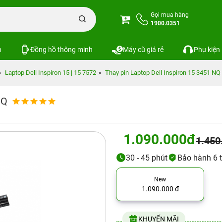
Gọi mua hàng
1900.0351
p
Đồng hồ thông minh
Máy cũ giá rẻ
Phụ kiện
Laptop Dell Inspiron 15 | 15 7572
Thay pin Laptop Dell Inspiron 15 3451 NQ
NQ
1.090.000đ
1.450
30 - 45 phút
Bảo hành 6 
New
1.090.000 đ
KHUYẾN MÃI