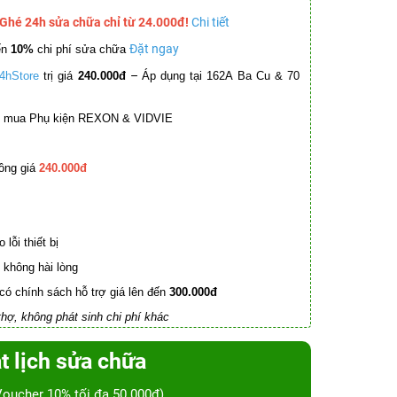
 Ghé 24h sửa chữa chỉ từ 24.000đ!
Chi tiết
Đặt ngay
ến
10%
chi phí sửa chữa
–
4hStore
trị giá
240.000đ
Áp dụng tại 162A Ba Cu & 70
mua Phụ kiện REXON & VIDVIE
ồng giá
240.000đ
lỗi thiết bị
không hài lòng
có chính sách hỗ trợ giá lên đến
300.000đ
hợ, không phát sinh chi phí khác
t lịch sửa chữa
Voucher 10% tối đa 50.000đ)