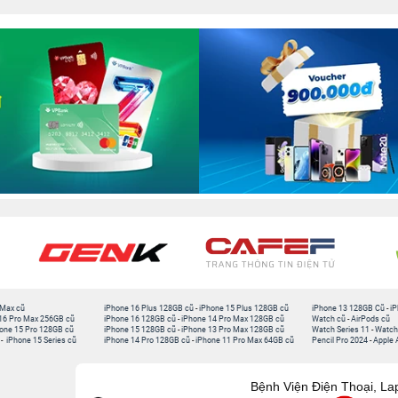
 Max cũ
iPhone 16 Plus 128GB cũ
-
iPhone 15 Plus 128GB cũ
iPhone 13 128GB Cũ
-
iP
16 Pro Max 256GB cũ
iPhone 16 128GB cũ
-
iPhone 14 Pro Max 128GB cũ
Watch cũ
-
AirPods cũ
one 15 Pro 128GB cũ
iPhone 15 128GB cũ
-
iPhone 13 Pro Max 128GB cũ
Watch Series 11
-
Watch
-
iPhone 15 Series cũ
iPhone 14 Pro 128GB cũ
-
iPhone 11 Pro Max 64GB cũ
Pencil Pro 2024
-
Apple 
Bệnh Viện Điện Thoại, La