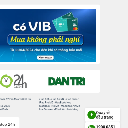
hone 12 Pro Max 128GB Cũ
iPad A16
-
iPad Air M4
-
iPad mini 7
iPad Pro M5
-
MacBook Neo
 SE 2025
MacBook Pro M5
-
MacBook Air M5
AirPods
Loa Sounarc
-
Phụ kiện chính hãng
Quay về
đầu trang
ptop 24h
1900 0351