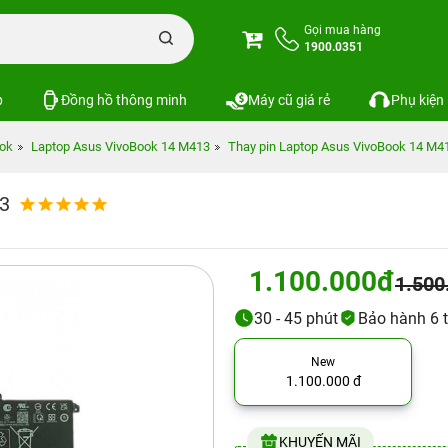
Gọi mua hàng
1900.0351
p
Đồng hồ thông minh
Máy cũ giá rẻ
Phụ kiện
ok
Laptop Asus VivoBook 14 M413
Thay pin Laptop Asus VivoBook 14 M4
13
1.100.000đ
1.500
30 - 45 phút
Bảo hành 6 
New
1.100.000 đ
KHUYẾN MÃI