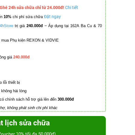
 Ghé 24h sửa chữa chỉ từ 24.000đ!
Chi tiết
Đặt ngay
ến
10%
chi phí sửa chữa
–
4hStore
trị giá
240.000đ
Áp dụng tại 162A Ba Cu & 70
mua Phụ kiện REXON & VIDVIE
ồng giá
240.000đ
lỗi thiết bị
không hài lòng
có chính sách hỗ trợ giá lên đến
300.000đ
hợ, không phát sinh chi phí khác
t lịch sửa chữa
Voucher 10% tối đa 50.000đ)