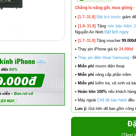
Chẳng lo nắng gắt, mưa giông -
•
[1.7–31.8]
Đặt lịch trước
giảm đ
•
[1.8–31.8]
Tặng
nón bảo hiểm 2
Đặt lịch ngay
Nguyễn An Ninh
•
[1.7–31.8]
Tặng voucher
99.000đ
•
Thay pin iPhone giá từ
24.000đ
•
Thay pin điện thoại Samsung
- Đ
• Miễn phí
mượn điện thoại
• Miễn phí
nâng cấp phần mềm
•
Miễn phí
kiểm tra, vệ sinh và báo 
• Hoàn tiền 100%
nếu khách hàng 
•
Máy ngoài
Chế độ bảo hành
đều 
Lưu ý:
Giá trên đã bao gồm công t
Đặ
(Tặng 