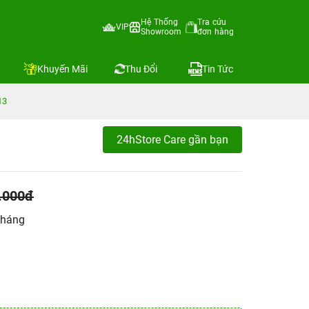
Hệ Thống
Tra cứu
VIP
Showroom
đơn hàng
Khuyến Mãi
Thu Đổi
Tin Tức
13
24hStore Care gần bạn
.000đ
tháng