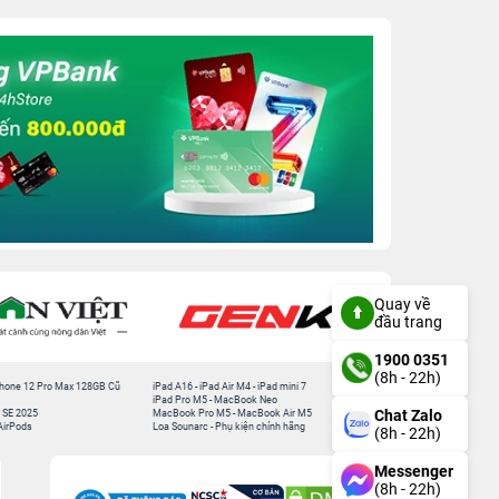
Quay về
đầu trang
1900 0351
(8h - 22h)
hone 12 Pro Max 128GB Cũ
iPad A16
-
iPad Air M4
-
iPad mini 7
iPad Pro M5
-
MacBook Neo
Chat Zalo
 SE 2025
MacBook Pro M5
-
MacBook Air M5
AirPods
Loa Sounarc
-
Phụ kiện chính hãng
(8h - 22h)
Messenger
(8h - 22h)