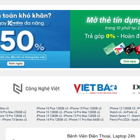
 Max cũ
iPhone 16 Plus 128GB cũ
-
iPhone 15 Plus 128GB cũ
iPhone 13 128GB Cũ
-
iP
16 Pro Max 256GB cũ
iPhone 16 128GB cũ
-
iPhone 14 Pro Max 128GB cũ
Watch cũ
-
AirPods cũ
one 15 Pro 128GB cũ
iPhone 15 128GB cũ
-
iPhone 13 Pro Max 128GB cũ
Watch Series 11
-
Watch
-
iPhone 15 Series cũ
iPhone 14 Pro 128GB cũ
-
iPhone 11 Pro Max 64GB cũ
Pencil Pro 2024
-
Apple 
Bệnh Viện Điện Thoại, Laptop 24h