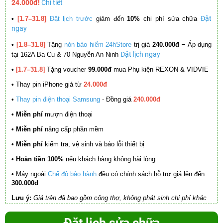
24.000đ!
Chi tiết
Đặt
•
[1.7–31.8]
Đặt lịch trước
giảm đến
10%
chi phí sửa chữa
ngay
–
•
[1.8–31.8]
Tặng
nón bảo hiểm 24hStore
trị giá
240.000đ
Áp dụng
Đặt lịch ngay
tại 162A Ba Cu & 70 Nguyễn An Ninh
•
[1.7–31.8]
Tặng voucher
99.000đ
mua Phụ kiện REXON & VIDVIE
•
Thay pin iPhone giá từ
24.000đ
•
Thay pin điện thoại Samsung
- Đồng giá
240.000đ
• Miễn phí
mượn điện thoại
• Miễn phí
nâng cấp phần mềm
•
Miễn phí
kiểm tra, vệ sinh và báo lỗi thiết bị
• Hoàn tiền 100%
nếu khách hàng không hài lòng
•
Máy ngoài
Chế độ bảo hành
đều có chính sách hỗ trợ giá lên đến
300.000đ
Lưu ý:
Giá trên đã bao gồm công thợ, không phát sinh chi phí khác
Đặt lịch sửa chữa