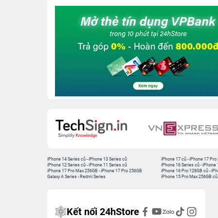
iPhone 14 Series cũ
-
iPhone 13 Series cũ
iPhone 17 cũ
-
iPhone 17 Pro
iPhone 12 Series cũ
-
iPhone 11 Series cũ
iPhone 16 Series cũ
-
iPhone 
iPhone 17 Pro Max 256GB
-
iPhone 17 Pro 256GB
iPhone 16 Pro 128GB cũ
-
iPh
Galaxy A Series
-
Redmi Series
iPhone 15 Pro Max 256GB cũ
Kết nối 24hStore