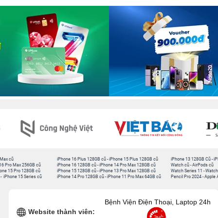
 Max cũ
iPhone 16 Plus 128GB cũ
-
iPhone 15 Plus 128GB cũ
iPhone 13 128GB Cũ
-
iP
16 Pro Max 256GB cũ
iPhone 16 128GB cũ
-
iPhone 14 Pro Max 128GB cũ
Watch cũ
-
AirPods cũ
one 15 Pro 128GB cũ
iPhone 15 128GB cũ
-
iPhone 13 Pro Max 128GB cũ
Watch Series 11
-
Watch
-
iPhone 15 Series cũ
iPhone 14 Pro 128GB cũ
-
iPhone 11 Pro Max 64GB cũ
Pencil Pro 2024
-
Apple 
Bệnh Viện Điện Thoại, Laptop 24h
Website thành viên: