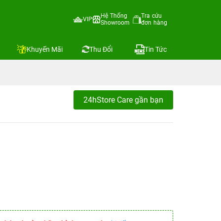
Hệ Thống
Tra cứu
VIP
Showroom
đơn hàng
Khuyến Mãi
Thu Đổi
Tin Tức
24hStore Care gần bạn