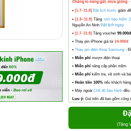
Chẳng lo nắng gắt, mưa giông -
•
[1.7–31.8]
Đặt lịch trước
giảm đ
•
[1.8–31.8]
Tặng
nón bảo hiểm 2
Đặt lịch ngay
Nguyễn An Ninh
•
[1.7–31.8]
Tặng voucher
99.000đ
•
Thay pin iPhone giá từ
24.000đ
•
Thay pin điện thoại Samsung
- Đ
• Miễn phí
mượn điện thoại
• Miễn phí
nâng cấp phần mềm
•
Miễn phí
kiểm tra, vệ sinh và báo 
• Hoàn tiền 100%
nếu khách hàng 
•
Máy ngoài
Chế độ bảo hành
đều 
Lưu ý:
Giá trên đã bao gồm công t
Đặ
(Tặng 