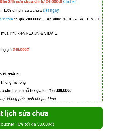
 Ghé 24h sửa chữa chỉ từ 24.000đ!
Chi tiết
Đặt ngay
ến
10%
chi phí sửa chữa
–
4hStore
trị giá
240.000đ
Áp dụng tại 162A Ba Cu & 70
mua Phụ kiện REXON & VIDVIE
ồng giá
240.000đ
lỗi thiết bị
không hài lòng
có chính sách hỗ trợ giá lên đến
300.000đ
hợ, không phát sinh chi phí khác
t lịch sửa chữa
Voucher 10% tối đa 50.000đ)