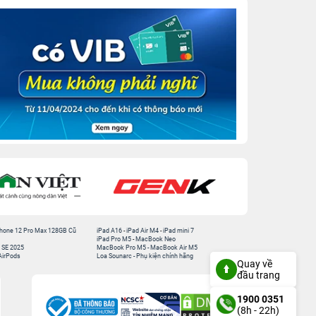
hone 12 Pro Max 128GB Cũ
iPad A16
-
iPad Air M4
-
iPad mini 7
iPad Pro M5
-
MacBook Neo
 SE 2025
MacBook Pro M5
-
MacBook Air M5
AirPods
Loa Sounarc
-
Phụ kiện chính hãng
Quay về
đầu trang
1900 0351
(8h - 22h)