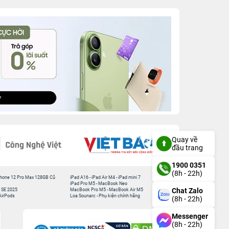
Quay về
đầu trang
1900 0351
(8h - 22h)
hone 12 Pro Max 128GB Cũ
iPad A16
-
iPad Air M4
-
iPad mini 7
iPad Pro M5
-
MacBook Neo
Chat Zalo
 SE 2025
MacBook Pro M5
-
MacBook Air M5
AirPods
Loa Sounarc
-
Phụ kiện chính hãng
(8h - 22h)
Messenger
(8h - 22h)