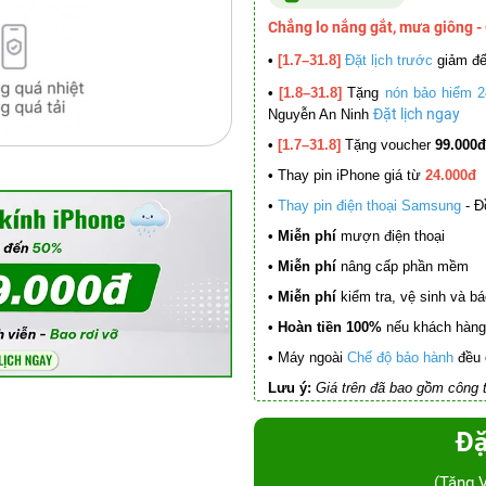
Chẳng lo nắng gắt, mưa giông -
•
[1.7–31.8]
Đặt lịch trước
giảm đ
•
[1.8–31.8]
Tặng
nón bảo hiểm 2
Đặt lịch ngay
Nguyễn An Ninh
•
[1.7–31.8]
Tặng voucher
99.000đ
•
Thay pin iPhone giá từ
24.000đ
•
Thay pin điện thoại Samsung
- Đ
• Miễn phí
mượn điện thoại
• Miễn phí
nâng cấp phần mềm
•
Miễn phí
kiểm tra, vệ sinh và báo 
• Hoàn tiền 100%
nếu khách hàng 
•
Máy ngoài
Chế độ bảo hành
đều 
Lưu ý:
Giá trên đã bao gồm công t
Đặ
(Tặng 