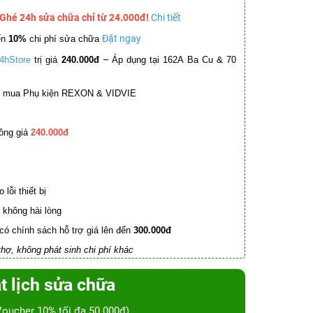
 Ghé 24h sửa chữa chỉ từ 24.000đ!
Chi tiết
Đặt ngay
ến
10%
chi phí sửa chữa
–
4hStore
trị giá
240.000đ
Áp dụng tại 162A Ba Cu & 70
mua Phụ kiện REXON & VIDVIE
ồng giá
240.000đ
lỗi thiết bị
không hài lòng
có chính sách hỗ trợ giá lên đến
300.000đ
hợ, không phát sinh chi phí khác
t lịch sửa chữa
Voucher 10% tối đa 50.000đ)