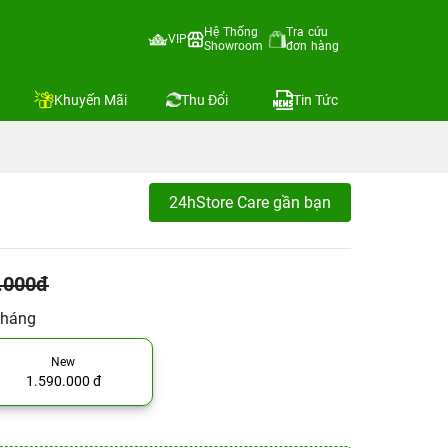
Hệ Thống
Tra cứu
VIP
Showroom
đơn hàng
Khuyến Mãi
Thu Đổi
Tin Tức
24hStore Care gần bạn
.000đ
tháng
New
1.590.000 đ