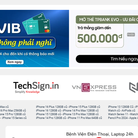
 Max cũ
iPhone 16 Plus 128GB cũ
-
iPhone 15 Plus 128GB cũ
iPhone 13 128GB Cũ
-
iP
16 Pro Max 256GB cũ
iPhone 16 128GB cũ
-
iPhone 14 Pro Max 128GB cũ
Watch cũ
-
AirPods cũ
one 15 Pro 128GB cũ
iPhone 15 128GB cũ
-
iPhone 13 Pro Max 128GB cũ
Watch Series 11
-
Watch
-
iPhone 15 Series cũ
iPhone 14 Pro 128GB cũ
-
iPhone 11 Pro Max 64GB cũ
Pencil Pro 2024
-
Apple 
Bệnh Viện Điện Thoại, Laptop 24h