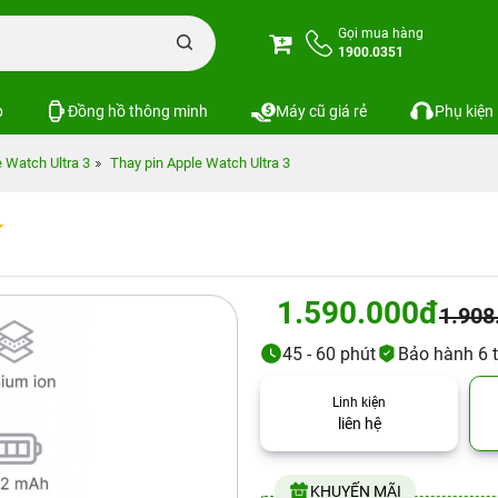
Gọi mua hàng
1900.0351
p
Đồng hồ thông minh
Máy cũ giá rẻ
Phụ kiện
 Watch Ultra 3
Thay pin Apple Watch Ultra 3
1.590.000đ
1.908
45 - 60 phút
Bảo hành 6 
Linh kiện
liên hệ
KHUYẾN MÃI