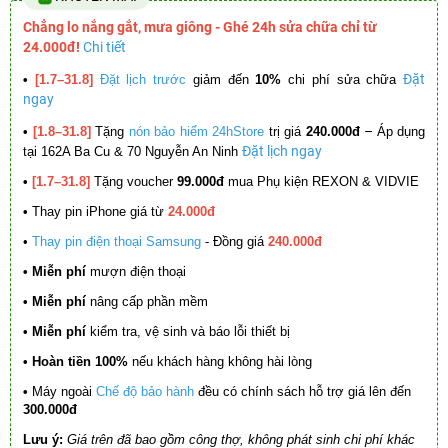
Chẳng lo nắng gắt, mưa giông - Ghé 24h sửa chữa chỉ từ
24.000đ!
Chi tiết
Đặt
•
[1.7–31.8]
Đặt lịch trước
giảm đến
10%
chi phí sửa chữa
ngay
–
•
[1.8–31.8]
Tặng
nón bảo hiểm 24hStore
trị giá
240.000đ
Áp dụng
Đặt lịch ngay
tại 162A Ba Cu & 70 Nguyễn An Ninh
•
[1.7–31.8]
Tặng voucher
99.000đ
mua Phụ kiện REXON & VIDVIE
•
Thay pin iPhone giá từ
24.000đ
•
Thay pin điện thoại Samsung
- Đồng giá
240.000đ
• Miễn phí
mượn điện thoại
• Miễn phí
nâng cấp phần mềm
•
Miễn phí
kiểm tra, vệ sinh và báo lỗi thiết bị
• Hoàn tiền 100%
nếu khách hàng không hài lòng
•
Máy ngoài
Chế độ bảo hành
đều có chính sách hỗ trợ giá lên đến
300.000đ
Lưu ý:
Giá trên đã bao gồm công thợ, không phát sinh chi phí khác