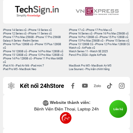
iPhone 14 Series cũ
-
iPhone 13 Series cũ
iPhone 17 cũ
-
iPhone 17 Pro Max cũ
iPhone 12 Series cũ
-
iPhone 11 Series cũ
iPhone 16 Series cũ
-
iPhone 16 Pro Max 256GB cũ
iPhone 17 Pro Max 256GB
-
iPhone 17 Pro 256GB
iPhone 16 Pro 128GB cũ
-
iPhone 15 Pro 128GB cũ
Galaxy A Series
-
Redmi Series
iPhone 15 Pro Max 256GB cũ
-
iPhone 15 Series cũ
iPhone 16 Plus 128GB cũ
-
iPhone 15 Plus 128GB
iPhone 13 128GB Cũ
-
iPhone 12 Pro Max 128GB Cũ
cũ
Watch cũ
-
AirPods cũ
iPhone 16 128GB cũ
-
iPhone 14 Pro Max 128GB cũ
Watch Series 11
-
Watch SE 2025
iPhone 15 128GB cũ
-
iPhone 13 Pro Max 128GB cũ
Pencil Pro 2024
-
Apple AirPods
iPhone 14 Pro 128GB cũ
-
iPhone 11 Pro Max 64GB
cũ
iPad A16
-
iPad Air M4
-
iPad mini 7
MacBook Pro M5
-
MacBook Air M5
iPad Pro M5
-
MacBook Neo
Loa Sounarc
-
Phụ kiện chính hãng
Kết nối 24hStore
Website thành viên:
Bệnh Viện Điện Thoại, Laptop 24h
Liên hệ