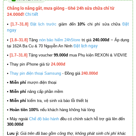
Chẳng lo nắng gắt, mưa giông - Ghé 24h sửa chữa chỉ từ
24.000đ!
Chi tiết
Đặt
•
[1.7–31.8]
Đặt lịch trước
giảm đến
10%
chi phí sửa chữa
ngay
–
•
[1.8–31.8]
Tặng
nón bảo hiểm 24hStore
trị giá
240.000đ
Áp dụng
Đặt lịch ngay
tại 162A Ba Cu & 70 Nguyễn An Ninh
•
[1.7–31.8]
Tặng voucher
99.000đ
mua Phụ kiện REXON & VIDVIE
•
Thay pin iPhone giá từ
24.000đ
•
Thay pin điện thoại Samsung
- Đồng giá
240.000đ
• Miễn phí
mượn điện thoại
• Miễn phí
nâng cấp phần mềm
•
Miễn phí
kiểm tra, vệ sinh và báo lỗi thiết bị
• Hoàn tiền 100%
nếu khách hàng không hài lòng
•
Máy ngoài
Chế độ bảo hành
đều có chính sách hỗ trợ giá lên đến
300.000đ
Lưu ý:
Giá trên đã bao gồm công thợ, không phát sinh chi phí khác