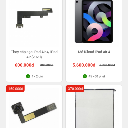
Thay cáp sạc iPad Air 4, iPad
Mở iCloud iPad Air 4
Air (2020)
600.000đ
5.600.000đ
800.000đ
6.720.000đ
1 - 2 giờ
45 - 60 phút
-160.000đ
-370.000đ