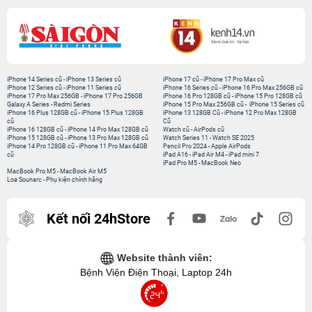
iPhone 14 Series cũ
-
iPhone 13 Series cũ
iPhone 17 cũ
-
iPhone 17 Pro Max cũ
iPhone 12 Series cũ
-
iPhone 11 Series cũ
iPhone 16 Series cũ
-
iPhone 16 Pro Max 256GB cũ
iPhone 17 Pro Max 256GB
-
iPhone 17 Pro 256GB
iPhone 16 Pro 128GB cũ
-
iPhone 15 Pro 128GB cũ
Galaxy A Series
-
Redmi Series
iPhone 15 Pro Max 256GB cũ
-
iPhone 15 Series cũ
iPhone 16 Plus 128GB cũ
-
iPhone 15 Plus 128GB
iPhone 13 128GB Cũ
-
iPhone 12 Pro Max 128GB
cũ
Cũ
iPhone 16 128GB cũ
-
iPhone 14 Pro Max 128GB cũ
Watch cũ
-
AirPods cũ
iPhone 15 128GB cũ
-
iPhone 13 Pro Max 128GB cũ
Watch Series 11
-
Watch SE 2025
iPhone 14 Pro 128GB cũ
-
iPhone 11 Pro Max 64GB
Pencil Pro 2024
-
Apple AirPods
cũ
iPad A16
-
iPad Air M4
-
iPad mini 7
iPad Pro M5
-
MacBook Neo
MacBook Pro M5
-
MacBook Air M5
Loa Sounarc
-
Phụ kiện chính hãng
Kết nối 24hStore
Website thành viên:
Bệnh Viện Điện Thoại, Laptop 24h