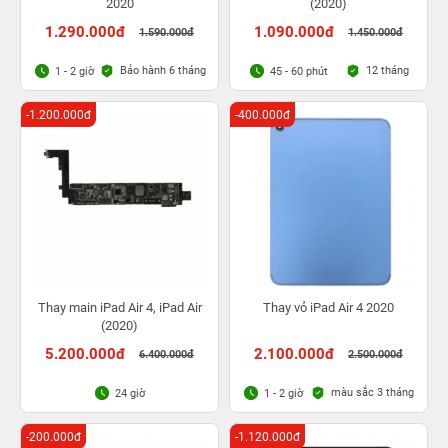
2020
(2020)
1.290.000đ
1.090.000đ
1.590.000đ
1.450.000đ
Bảo hành 6 tháng
12 tháng
1 - 2 giờ
45 - 60 phút
-1.200.000đ
-400.000đ
Thay main iPad Air 4, iPad Air
Thay vỏ iPad Air 4 2020
(2020)
5.200.000đ
2.100.000đ
6.400.000đ
2.500.000đ
màu sắc 3 tháng
24 giờ
1 - 2 giờ
-200.000đ
-1.120.000đ