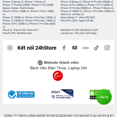
iPhone 12 Series cũ
-
iPhone 11 Series cũ
iPhone 16 Series cũ
-
iPhone 16 Pro Max 256GB cũ
iPhone 17 Pro Max 256GB
-
iPhone 17 Pro 256GB
iPhone 16 Pro 128GB cũ
-
iPhone 15 Pro 128GB cũ
Galaxy A Series
-
Redmi Series
iPhone 15 Pro Max 256GB cũ
-
iPhone 15 Series cũ
iPhone 16 Plus 128GB cũ
-
iPhone 15 Plus 128GB
iPhone 13 128GB Cũ
-
iPhone 12 Pro Max 128GB Cũ
cũ
Watch cũ
-
AirPods cũ
iPhone 16 128GB cũ
-
iPhone 14 Pro Max 128GB cũ
Watch Series 11
-
Watch SE 2025
iPhone 15 128GB cũ
-
iPhone 13 Pro Max 128GB cũ
Pencil Pro 2024
-
Apple AirPods
iPhone 14 Pro 128GB cũ
-
iPhone 11 Pro Max 64GB
cũ
iPad A16
-
iPad Air M4
-
iPad mini 7
MacBook Pro M5
-
MacBook Air M5
iPad Pro M5
-
MacBook Neo
Loa Sounarc
-
Phụ kiện chính hãng
Kết nối 24hStore
Website thành viên:
Bệnh Viện Điện Thoại, Laptop 24h
Liên hệ
CÔNG TY TNHH CÔNG NGHỆ ISTAR GCNDKHKD: 0316635415 do Sở KH & ĐT