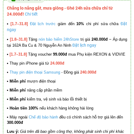
Chẳng lo nắng gắt, mưa giông - Ghé 24h sửa chữa chỉ từ
24.000đ!
Chi tiết
Đặt
•
[1.7–31.8]
Đặt lịch trước
giảm đến
10%
chi phí sửa chữa
ngay
–
•
[1.8–31.8]
Tặng
nón bảo hiểm 24hStore
trị giá
240.000đ
Áp dụng
Đặt lịch ngay
tại 162A Ba Cu & 70 Nguyễn An Ninh
•
[1.7–31.8]
Tặng voucher
99.000đ
mua Phụ kiện REXON & VIDVIE
•
Thay pin iPhone giá từ
24.000đ
•
Thay pin điện thoại Samsung
- Đồng giá
240.000đ
• Miễn phí
mượn điện thoại
• Miễn phí
nâng cấp phần mềm
•
Miễn phí
kiểm tra, vệ sinh và báo lỗi thiết bị
• Hoàn tiền 100%
nếu khách hàng không hài lòng
•
Máy ngoài
Chế độ bảo hành
đều có chính sách hỗ trợ giá lên đến
300.000đ
Lưu ý:
Giá trên đã bao gồm công thợ, không phát sinh chi phí khác