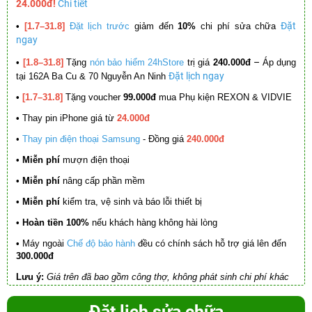
24.000đ!
Chi tiết
Đặt
•
[1.7–31.8]
Đặt lịch trước
giảm đến
10%
chi phí sửa chữa
ngay
–
•
[1.8–31.8]
Tặng
nón bảo hiểm 24hStore
trị giá
240.000đ
Áp dụng
Đặt lịch ngay
tại 162A Ba Cu & 70 Nguyễn An Ninh
•
[1.7–31.8]
Tặng voucher
99.000đ
mua Phụ kiện REXON & VIDVIE
•
Thay pin iPhone giá từ
24.000đ
•
Thay pin điện thoại Samsung
- Đồng giá
240.000đ
• Miễn phí
mượn điện thoại
• Miễn phí
nâng cấp phần mềm
•
Miễn phí
kiểm tra, vệ sinh và báo lỗi thiết bị
• Hoàn tiền 100%
nếu khách hàng không hài lòng
•
Máy ngoài
Chế độ bảo hành
đều có chính sách hỗ trợ giá lên đến
300.000đ
Lưu ý:
Giá trên đã bao gồm công thợ, không phát sinh chi phí khác
Đặt lịch sửa chữa