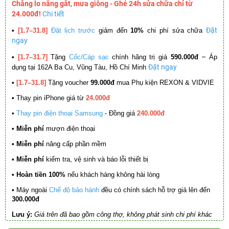
Chẳng lo nắng gắt, mưa giông - Ghé 24h sửa chữa chỉ từ
24.000đ!
Chi tiết
Đặt
•
[1.7–31.8]
Đặt lịch trước
giảm đến
10%
chi phí sửa chữa
ngay
–
•
[1.7–31.7]
Tặng
Cốc/Cáp sạc
chính hãng trị giá
590.000đ
Áp
Đặt ngay
dụng tại 162A Ba Cu, Vũng Tàu, Hồ Chí Minh
•
[1.7–31.8]
Tặng voucher
99.000đ
mua Phụ kiện REXON & VIDVIE
•
Thay pin iPhone giá từ
24.000đ
•
Thay pin điện thoại Samsung
- Đồng giá
240.000đ
• Miễn phí
mượn điện thoại
• Miễn phí
nâng cấp phần mềm
•
Miễn phí
kiểm tra, vệ sinh và báo lỗi thiết bị
• Hoàn tiền 100%
nếu khách hàng không hài lòng
•
Máy ngoài
Chế độ bảo hành
đều có chính sách hỗ trợ giá lên đến
300.000đ
Lưu ý:
Giá trên đã bao gồm công thợ, không phát sinh chi phí khác