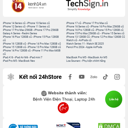
iPhone 14 Series cũ
-
iPhone 13 Series cũ
iPhone 17 cũ
-
iPhone 17 Pro Max cũ
iPhone 12 Series cũ
-
iPhone 11 Series cũ
iPhone 16 Series cũ
-
iPhone 16 Pro Max 256GB cũ
iPhone 17 Pro Max 256GB
-
iPhone 17 Pro 256GB
iPhone 16 Pro 128GB cũ
-
iPhone 15 Pro 128GB cũ
Galaxy A Series
-
Redmi Series
iPhone 15 Pro Max 256GB cũ
-
iPhone 15 Series cũ
iPhone 16 Plus 128GB cũ
-
iPhone 15 Plus 128GB
iPhone 13 128GB Cũ
-
iPhone 12 Pro Max 128GB Cũ
cũ
Watch cũ
-
AirPods cũ
iPhone 16 128GB cũ
-
iPhone 14 Pro Max 128GB cũ
Watch Series 11
-
Watch SE 2025
iPhone 15 128GB cũ
-
iPhone 13 Pro Max 128GB cũ
Pencil Pro 2024
-
Apple AirPods
iPhone 14 Pro 128GB cũ
-
iPhone 11 Pro Max 64GB
cũ
iPad A16
-
iPad Air M4
-
iPad mini 7
MacBook Pro M5
-
MacBook Air M5
iPad Pro M5
-
MacBook Neo
Loa Sounarc
-
Phụ kiện chính hãng
Kết nối 24hStore
Website thành viên:
Bệnh Viện Điện Thoại, Laptop 24h
Liên hệ