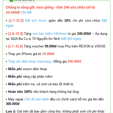
Chẳng lo nắng gắt, mưa giông - Ghé 24h sửa chữa chỉ từ
24.000đ!
Chi tiết
Đặt
•
[1.7–31.8]
Đặt lịch trước
giảm đến
10%
chi phí sửa chữa
ngay
–
•
[1.8–31.8]
Tặng
nón bảo hiểm 24hStore
trị giá
240.000đ
Áp dụng
Đặt lịch ngay
tại 162A Ba Cu & 70 Nguyễn An Ninh
•
[1.7–31.8]
Tặng voucher
99.000đ
mua Phụ kiện REXON & VIDVIE
•
Thay pin iPhone giá từ
24.000đ
•
Thay pin điện thoại Samsung
- Đồng giá
240.000đ
• Miễn phí
mượn điện thoại
• Miễn phí
nâng cấp phần mềm
•
Miễn phí
kiểm tra, vệ sinh và báo lỗi thiết bị
• Hoàn tiền 100%
nếu khách hàng không hài lòng
•
Máy ngoài
Chế độ bảo hành
đều có chính sách hỗ trợ giá lên đến
300.000đ
Lưu ý:
Giá trên đã bao gồm công thợ, không phát sinh chi phí khác