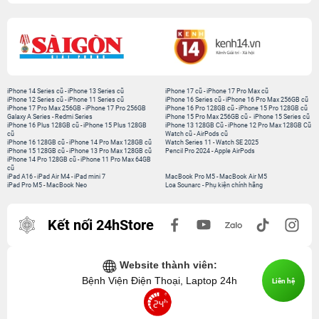
iPhone 14 Series cũ
-
iPhone 13 Series cũ
iPhone 17 cũ
-
iPhone 17 Pro Max cũ
iPhone 12 Series cũ
-
iPhone 11 Series cũ
iPhone 16 Series cũ
-
iPhone 16 Pro Max 256GB cũ
iPhone 17 Pro Max 256GB
-
iPhone 17 Pro 256GB
iPhone 16 Pro 128GB cũ
-
iPhone 15 Pro 128GB cũ
Galaxy A Series
-
Redmi Series
iPhone 15 Pro Max 256GB cũ
-
iPhone 15 Series cũ
iPhone 16 Plus 128GB cũ
-
iPhone 15 Plus 128GB
iPhone 13 128GB Cũ
-
iPhone 12 Pro Max 128GB Cũ
cũ
Watch cũ
-
AirPods cũ
iPhone 16 128GB cũ
-
iPhone 14 Pro Max 128GB cũ
Watch Series 11
-
Watch SE 2025
iPhone 15 128GB cũ
-
iPhone 13 Pro Max 128GB cũ
Pencil Pro 2024
-
Apple AirPods
iPhone 14 Pro 128GB cũ
-
iPhone 11 Pro Max 64GB
cũ
iPad A16
-
iPad Air M4
-
iPad mini 7
MacBook Pro M5
-
MacBook Air M5
iPad Pro M5
-
MacBook Neo
Loa Sounarc
-
Phụ kiện chính hãng
Kết nối 24hStore
Website thành viên:
Bệnh Viện Điện Thoại, Laptop 24h
Liên hệ