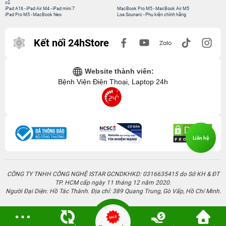
cũ
iPad A16
-
iPad Air M4
-
iPad mini 7
MacBook Pro M5
-
MacBook Air M5
iPad Pro M5
-
MacBook Neo
Loa Sounarc
-
Phụ kiện chính hãng
Kết nối 24hStore
Website thành viên:
Bệnh Viện Điện Thoại, Laptop 24h
Liên hệ
CÔNG TY TNHH CÔNG NGHỆ ISTAR GCNDKHKD: 0316635415 do Sở KH & ĐT
TP. HCM cấp ngày 11 tháng 12 năm 2020.
Người Đại Diện: Hồ Tác Thành. Địa chỉ: 389 Quang Trung, Gò Vấp, Hồ Chí Minh.