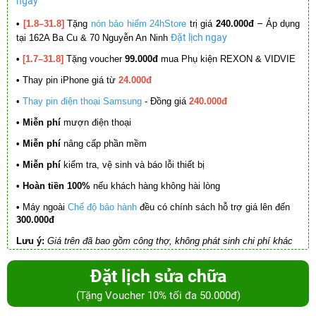
ngay
–
•
[1.8–31.8]
Tặng
nón bảo hiểm 24hStore
trị giá
240.000đ
Áp dụng
Đặt lịch ngay
tại 162A Ba Cu & 70 Nguyễn An Ninh
•
[1.7–31.8]
Tặng voucher
99.000đ
mua Phụ kiện REXON & VIDVIE
•
Thay pin iPhone giá từ
24.000đ
•
Thay pin điện thoại Samsung
- Đồng giá
240.000đ
• Miễn phí
mượn điện thoại
• Miễn phí
nâng cấp phần mềm
•
Miễn phí
kiểm tra, vệ sinh và báo lỗi thiết bị
• Hoàn tiền 100%
nếu khách hàng không hài lòng
•
Máy ngoài
Chế độ bảo hành
đều có chính sách hỗ trợ giá lên đến
300.000đ
Lưu ý:
Giá trên đã bao gồm công thợ, không phát sinh chi phí khác
Đặt lịch sửa chữa
(Tặng Voucher 10% tối đa 50.000đ)