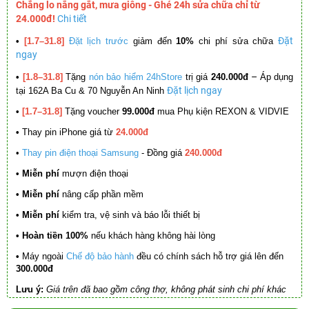
Chẳng lo nắng gắt, mưa giông - Ghé 24h sửa chữa chỉ từ
24.000đ!
Chi tiết
Đặt
•
[1.7–31.8]
Đặt lịch trước
giảm đến
10%
chi phí sửa chữa
ngay
–
•
[1.8–31.8]
Tặng
nón bảo hiểm 24hStore
trị giá
240.000đ
Áp dụng
Đặt lịch ngay
tại 162A Ba Cu & 70 Nguyễn An Ninh
•
[1.7–31.8]
Tặng voucher
99.000đ
mua Phụ kiện REXON & VIDVIE
•
Thay pin iPhone giá từ
24.000đ
•
Thay pin điện thoại Samsung
- Đồng giá
240.000đ
• Miễn phí
mượn điện thoại
• Miễn phí
nâng cấp phần mềm
•
Miễn phí
kiểm tra, vệ sinh và báo lỗi thiết bị
• Hoàn tiền 100%
nếu khách hàng không hài lòng
•
Máy ngoài
Chế độ bảo hành
đều có chính sách hỗ trợ giá lên đến
300.000đ
Lưu ý:
Giá trên đã bao gồm công thợ, không phát sinh chi phí khác