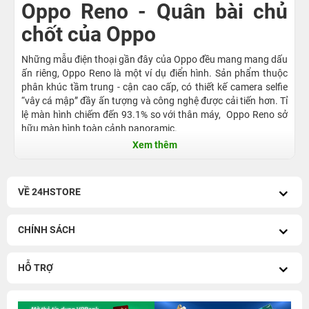
Oppo Reno - Quân bài chủ
chốt của Oppo
Những mẫu điện thoại gần đây của Oppo đều mang mang dấu
ấn riêng, Oppo Reno là một ví dụ điển hình. Sản phẩm thuộc
phân khúc tầm trung - cận cao cấp, có thiết kế camera selfie
“vây cá mập” đầy ấn tượng và công nghệ được cải tiến hơn. Tỉ
lệ màn hình chiếm đến 93.1% so với thân máy, Oppo Reno sở
hữu màn hình toàn cảnh panoramic.
Xem thêm
Để có thể tiếp cận với nhiều tập khách hàng, Oppo cho ra đời
phiên bản rút gọn có mức giá có mức giá thấp hơn. Chẳng hạn
chiếc điện thoại Oppo Reno 2F vẫn mang những đặc điểm thú
vị thu hút khách hàng như camera “thò thụt”, sử dụng con
VỀ 24HSTORE
chip MediaTek Helio P70 + 8GB RAM thay vì camera “vây cá
mập”, chip Snapdragon 730G như Oppo Reno 2.
CHÍNH SÁCH
Một số dấu hiệu và nguyên
nhân cho thấy máy bị hỏng
HỖ TRỢ
và cần sửa Oppo Reno