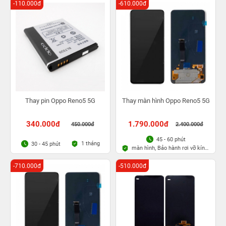
-110.000đ
-610.000đ
Thay pin Oppo Reno5 5G
Thay màn hình Oppo Reno5 5G
340.000đ
1.790.000đ
450.000đ
2.400.000đ
45 - 60 phút
1 tháng
30 - 45 phút
màn hình, Bảo hành rơi vỡ kính
1 lần trong 3 tháng
-710.000đ
-510.000đ