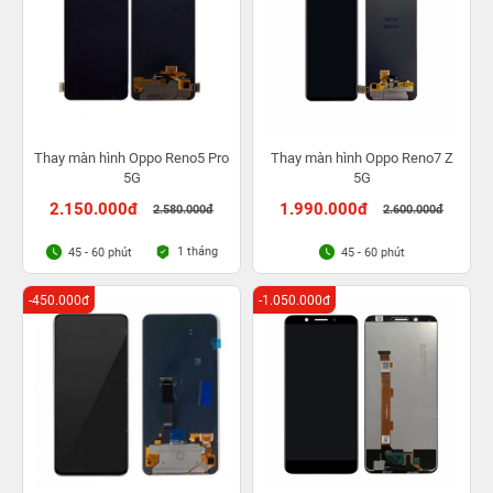
Thay màn hình Oppo Reno5 Pro
Thay màn hình Oppo Reno7 Z
5G
5G
2.150.000đ
1.990.000đ
2.580.000đ
2.600.000đ
1 tháng
45 - 60 phút
45 - 60 phút
-450.000đ
-1.050.000đ