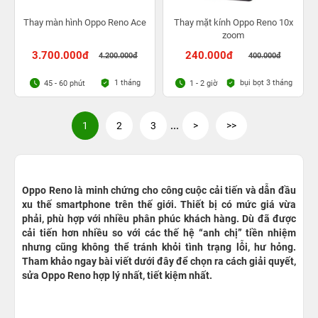
Thay màn hình Oppo Reno Ace
Thay mặt kính Oppo Reno 10x
zoom
3.700.000đ
240.000đ
4.200.000đ
400.000đ
1 tháng
bụi bọt 3 tháng
45 - 60 phút
1 - 2 giờ
1
2
3
...
>
>>
Oppo Reno là minh chứng cho công cuộc cải tiến và dẫn đầu
xu thế smartphone trên thế giới. Thiết bị có mức giá vừa
phải, phù hợp với nhiều phân phúc khách hàng. Dù đã được
cải tiến hơn nhiều so với các thế hệ “anh chị” tiền nhiệm
nhưng cũng không thể tránh khỏi tình trạng lỗi, hư hỏng.
Tham khảo ngay bài viết dưới đây để chọn ra cách giải quyết,
sửa Oppo Reno hợp lý nhất, tiết kiệm nhất.