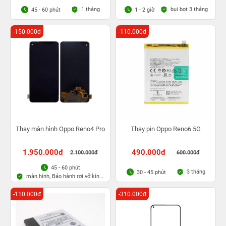
1 tháng
bụi bọt 3 tháng
45 - 60 phút
1 - 2 giờ
-150.000đ
-110.000đ
Thay màn hình Oppo Reno4 Pro
Thay pin Oppo Reno6 5G
1.950.000đ
490.000đ
2.100.000đ
600.000đ
45 - 60 phút
3 tháng
30 - 45 phút
màn hình, Bảo hành rơi vỡ kính
1 lần trong 3 tháng
-110.000đ
-310.000đ