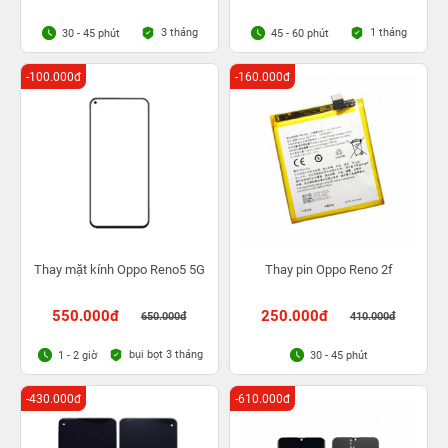
3 tháng
1 tháng
30 - 45 phút
45 - 60 phút
-100.000đ
-160.000đ
Thay mặt kính Oppo Reno5 5G
Thay pin Oppo Reno 2f
550.000đ
250.000đ
650.000đ
410.000đ
bụi bọt 3 tháng
1 - 2 giờ
30 - 45 phút
-430.000đ
-610.000đ