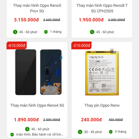
Thay màn hình Oppo Reno5
Thay màn hình Oppo Reno8 T
Pro+ 5G
5G CPH2505
3.150.000đ
1.950.000đ
3.600.000đ
3.000.000đ
1 tháng
45 - 60 phút
45 - 60 phút
-610.000đ
-210.000đ
Thay màn hình Oppo Reno4 5G
Thay pin Oppo Reno
1.890.000đ
240.000đ
2.500.000đ
450.000đ
45 - 60 phút
3 tháng
30 - 45 phút
màn hình, Bảo hành rơi vỡ kính