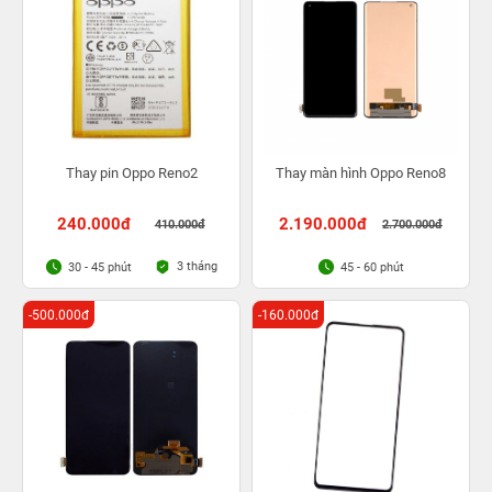
Thay pin Oppo Reno2
Thay màn hình Oppo Reno8
240.000đ
2.190.000đ
410.000đ
2.700.000đ
3 tháng
30 - 45 phút
45 - 60 phút
-500.000đ
-160.000đ