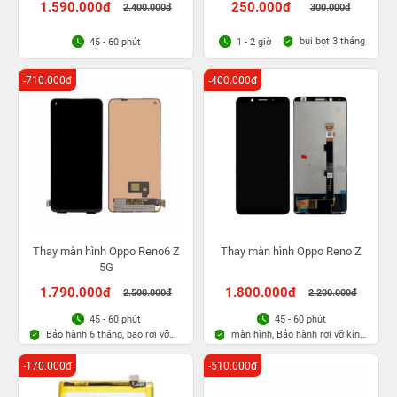
1.590.000đ
250.000đ
2.400.000đ
300.000đ
bụi bọt 3 tháng
45 - 60 phút
1 - 2 giờ
-710.000đ
-400.000đ
Thay màn hình Oppo Reno6 Z
Thay màn hình Oppo Reno Z
5G
1.790.000đ
1.800.000đ
2.500.000đ
2.200.000đ
45 - 60 phút
45 - 60 phút
Bảo hành 6 tháng, bao rơi vỡ
màn hình, Bảo hành rơi vỡ kính
kính
1 lần trong 3 tháng
-170.000đ
-510.000đ