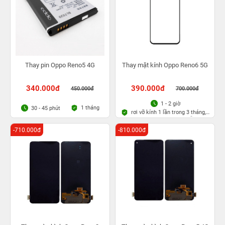
Thay pin Oppo Reno5 4G
Thay mặt kính Oppo Reno6 5G
340.000đ
390.000đ
450.000đ
700.000đ
1 - 2 giờ
1 tháng
30 - 45 phút
rơi vỡ kính 1 lần trong 3 tháng,
Bảo hành bụi bọt vĩnh viễn
-710.000đ
-810.000đ