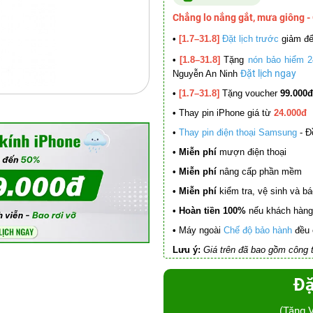
Chẳng lo nắng gắt, mưa giông -
•
[1.7–31.8]
Đặt lịch trước
giảm đ
•
[1.8–31.8]
Tặng
nón bảo hiểm 2
Đặt lịch ngay
Nguyễn An Ninh
•
[1.7–31.8]
Tặng voucher
99.000đ
•
Thay pin iPhone giá từ
24.000đ
•
Thay pin điện thoại Samsung
- Đ
• Miễn phí
mượn điện thoại
• Miễn phí
nâng cấp phần mềm
•
Miễn phí
kiểm tra, vệ sinh và báo 
• Hoàn tiền 100%
nếu khách hàng 
•
Máy ngoài
Chế độ bảo hành
đều 
Lưu ý:
Giá trên đã bao gồm công t
Đặ
(Tặng 