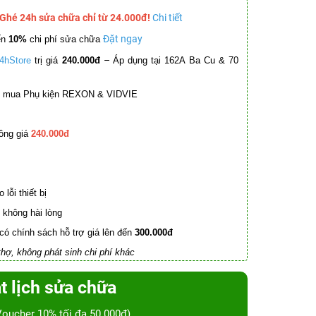
 Ghé 24h sửa chữa chỉ từ 24.000đ!
Chi tiết
Đặt ngay
ến
10%
chi phí sửa chữa
–
4hStore
trị giá
240.000đ
Áp dụng tại 162A Ba Cu & 70
mua Phụ kiện REXON & VIDVIE
ồng giá
240.000đ
lỗi thiết bị
không hài lòng
có chính sách hỗ trợ giá lên đến
300.000đ
hợ, không phát sinh chi phí khác
t lịch sửa chữa
Voucher 10% tối đa 50.000đ)