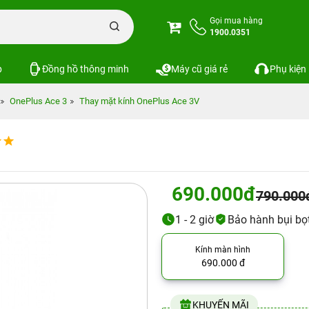
Gọi mua hàng
1900.0351
p
Đồng hồ thông minh
Máy cũ giá rẻ
Phụ kiện
OnePlus Ace 3
Thay mặt kính OnePlus Ace 3V
690.000đ
790.000
1 - 2 giờ
Bảo hành bụi bọ
Kính màn hình
690.000 đ
KHUYẾN MÃI