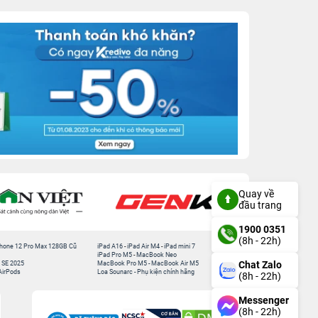
Quay về
đầu trang
1900 0351
(8h - 22h)
hone 12 Pro Max 128GB Cũ
iPad A16
-
iPad Air M4
-
iPad mini 7
iPad Pro M5
-
MacBook Neo
Chat Zalo
 SE 2025
MacBook Pro M5
-
MacBook Air M5
AirPods
Loa Sounarc
-
Phụ kiện chính hãng
(8h - 22h)
Messenger
(8h - 22h)