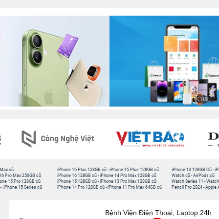
 Max cũ
iPhone 16 Plus 128GB cũ
-
iPhone 15 Plus 128GB cũ
iPhone 13 128GB Cũ
-
iP
16 Pro Max 256GB cũ
iPhone 16 128GB cũ
-
iPhone 14 Pro Max 128GB cũ
Watch cũ
-
AirPods cũ
one 15 Pro 128GB cũ
iPhone 15 128GB cũ
-
iPhone 13 Pro Max 128GB cũ
Watch Series 11
-
Watch
-
iPhone 15 Series cũ
iPhone 14 Pro 128GB cũ
-
iPhone 11 Pro Max 64GB cũ
Pencil Pro 2024
-
Apple 
Bệnh Viện Điện Thoại, Laptop 24h