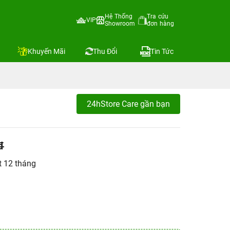
Hệ Thống
Tra cứu
VIP
Showroom
đơn hàng
Khuyến Mãi
Thu Đổi
Tin Tức
24hStore Care gần bạn
đ
t 12 tháng