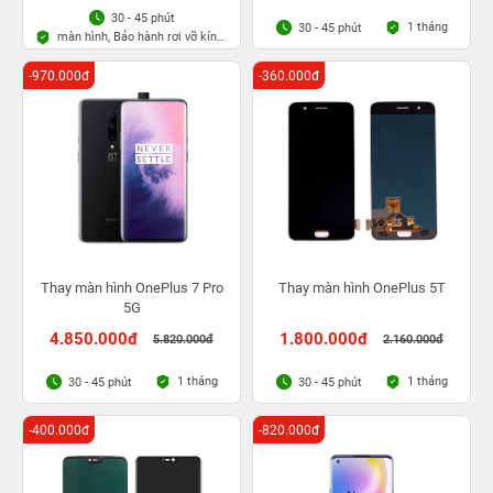
30 - 45 phút
1 tháng
30 - 45 phút
màn hình, Bảo hành rơi vỡ kính
1 lần trong 3 tháng
-970.000đ
-360.000đ
Thay màn hình OnePlus 7 Pro
Thay màn hình OnePlus 5T
5G
4.850.000đ
1.800.000đ
5.820.000đ
2.160.000đ
1 tháng
1 tháng
30 - 45 phút
30 - 45 phút
-400.000đ
-820.000đ