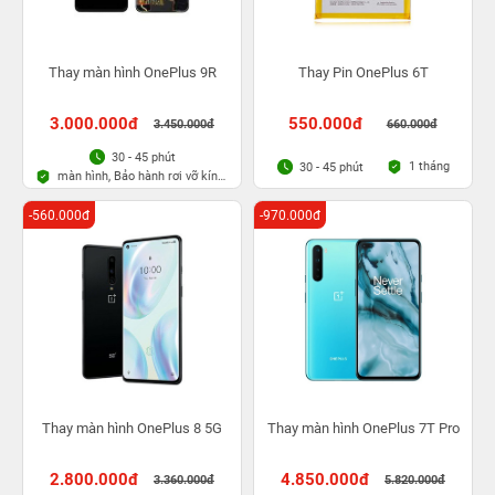
Thay màn hình OnePlus 9R
Thay Pin OnePlus 6T
3.000.000đ
550.000đ
3.450.000đ
660.000đ
30 - 45 phút
1 tháng
30 - 45 phút
màn hình, Bảo hành rơi vỡ kính
1 lần trong 3 tháng
-560.000đ
-970.000đ
Thay màn hình OnePlus 8 5G
Thay màn hình OnePlus 7T Pro
2.800.000đ
4.850.000đ
3.360.000đ
5.820.000đ