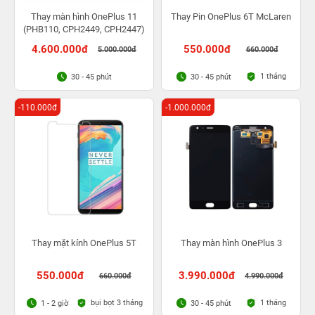
Thay màn hình OnePlus 11
Thay Pin OnePlus 6T McLaren
(PHB110, CPH2449, CPH2447)
4.600.000đ
550.000đ
5.000.000đ
660.000đ
1 tháng
30 - 45 phút
30 - 45 phút
-110.000đ
-1.000.000đ
Thay mặt kính OnePlus 5T
Thay màn hình OnePlus 3
550.000đ
3.990.000đ
660.000đ
4.990.000đ
bụi bọt 3 tháng
1 tháng
1 - 2 giờ
30 - 45 phút