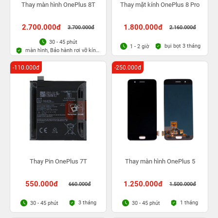
Thay màn hình OnePlus 8T
Thay mặt kính OnePlus 8 Pro
2.700.000đ
1.800.000đ
3.700.000đ
2.160.000đ
30 - 45 phút
bụi bọt 3 tháng
1 - 2 giờ
màn hình, Bảo hành rơi vỡ kính
1 lần trong 3 tháng
-110.000đ
-250.000đ
Thay Pin OnePlus 7T
Thay màn hình OnePlus 5
550.000đ
1.250.000đ
660.000đ
1.500.000đ
3 tháng
1 tháng
30 - 45 phút
30 - 45 phút