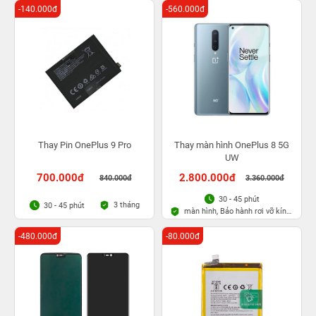
-140.000đ
-560.000đ
Thay Pin OnePlus 9 Pro
Thay màn hình OnePlus 8 5G
UW
700.000đ
2.800.000đ
840.000đ
3.360.000đ
30 - 45 phút
3 tháng
30 - 45 phút
màn hình, Bảo hành rơi vỡ kính
1 lần trong 3 tháng
-480.000đ
-80.000đ