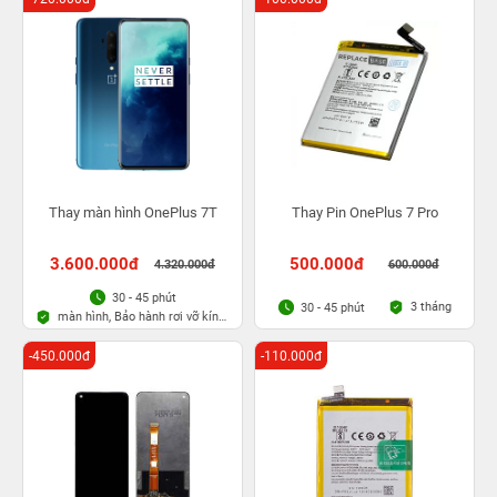
Thay màn hình OnePlus 7T
Thay Pin OnePlus 7 Pro
3.600.000đ
500.000đ
4.320.000đ
600.000đ
30 - 45 phút
3 tháng
30 - 45 phút
màn hình, Bảo hành rơi vỡ kính
1 lần trong 3 tháng
-450.000đ
-110.000đ