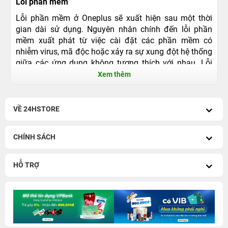
Lỗi phần mềm
Lỗi phần mềm ở Oneplus sẽ xuất hiện sau một thời
gian dài sử dụng. Nguyên nhân chính đến lỗi phần
mềm xuất phát từ việc cài đặt các phần mềm có
nhiễm virus, mã độc hoặc xảy ra sự xung đột hệ thống
giữa các ứng dụng không tương thích với nhau. Lỗi
phần mềm cũng có thể xảy ra nếu lâu ngày người
Xem thêm
dùng không dọn dẹp các file rác. Việc người dùng thực
hiện các thao tác như uprom, root máy sai kĩ thuật
cũng khiến cho phần mềm của máy bị hư.
VỀ 24HSTORE
Các lỗi phần mềm ở điện thoại Oneplus thường gặp
như:
CHÍNH SÁCH
Điện thoại Oneplus xảy ra hiện tượng chạy chậm, giật
lag hoặc đơ máy.
HỖ TRỢ
Điện thoại xảy ra tình trạng xuất hiện thông báo báo
lỗi buộc dừng ứng dụng (forced close) liên tục nhiều
lần.
Điện thoại Oneplus bị treo Logo (lỗi này cũng có thể