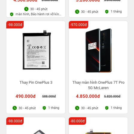
4.500.000đ
3.200.000đ
5.000.000đ
3.840.000đ
30 - 45 phút
1 tháng
30 - 45 phút
màn hình, Bảo hành rơi vỡ kính
1 lần trong 3 tháng
-98.000đ
-970.000đ
Thay Pin OnePlus 3
Thay màn hình OnePlus 7T Pro
5G McLaren
490.000đ
4.850.000đ
588.000đ
5.820.000đ
1 tháng
1 tháng
30 - 45 phút
30 - 45 phút
-98.000đ
-80.000đ