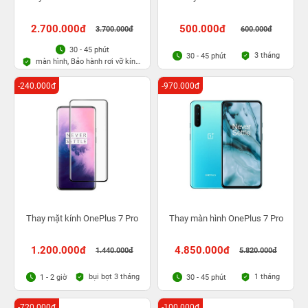
2.700.000đ
500.000đ
3.700.000đ
600.000đ
30 - 45 phút
3 tháng
30 - 45 phút
màn hình, Bảo hành rơi vỡ kính
1 lần trong 3 tháng
-240.000đ
-970.000đ
Thay mặt kính OnePlus 7 Pro
Thay màn hình OnePlus 7 Pro
1.200.000đ
4.850.000đ
1.440.000đ
5.820.000đ
bụi bọt 3 tháng
1 tháng
1 - 2 giờ
30 - 45 phút
-720.000đ
-100.000đ