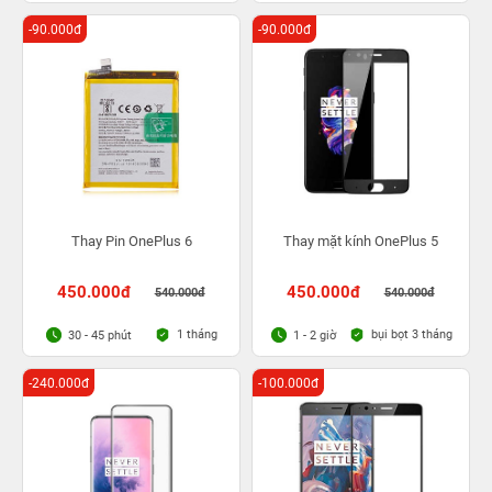
-90.000đ
-90.000đ
Thay Pin OnePlus 6
Thay mặt kính OnePlus 5
450.000đ
450.000đ
540.000đ
540.000đ
1 tháng
bụi bọt 3 tháng
30 - 45 phút
1 - 2 giờ
-240.000đ
-100.000đ