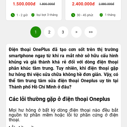
1.500.000đ
2.400.000đ
1.800.000đ
2.880.000đ
bụi bọt 3 tháng
1 tháng
1 - 2 giờ
30 - 45 phút
1
2
3
>
>>
Điện thoại OnePlus đã tạo cơn sốt trên thị trường
smartphone ngay từ khi ra mắt nhờ sở hữu cấu hình
khủng và giá thành khá rẻ đối với dòng điện thoại
phân khúc tầm trung. Tuy nhiên, khi điện thoại gặp
hư hỏng thì việc sửa chữa không hề đơn giản. Vậy, có
thể tìm trung tâm sửa điện thoại Oneplus uy tín tại
Thành phố Hồ Chí Minh ở đâu?
Các lỗi thường gặp ở điện thoại Oneplus
Mọi hư hỏng ở bất kỳ dòng điện thoại nào đều bắt
nguồn từ phần mềm hoặc lỗi từ phần cứng ở điện
thoại.