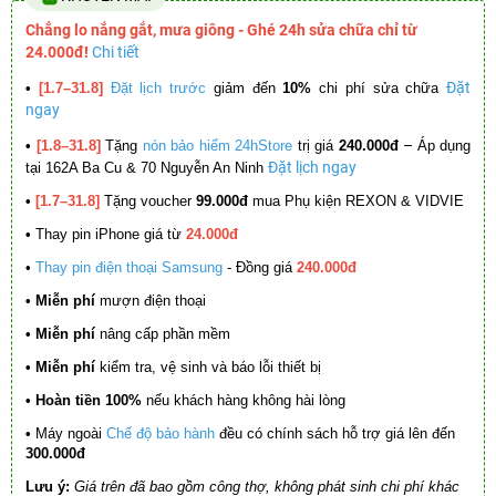
Chẳng lo nắng gắt, mưa giông - Ghé 24h sửa chữa chỉ từ
24.000đ!
Chi tiết
Đặt
•
[1.7–31.8]
Đặt lịch trước
giảm đến
10%
chi phí sửa chữa
ngay
–
•
[1.8–31.8]
Tặng
nón bảo hiểm 24hStore
trị giá
240.000đ
Áp dụng
Đặt lịch ngay
tại 162A Ba Cu & 70 Nguyễn An Ninh
•
[1.7–31.8]
Tặng voucher
99.000đ
mua Phụ kiện REXON & VIDVIE
•
Thay pin iPhone giá từ
24.000đ
•
Thay pin điện thoại Samsung
- Đồng giá
240.000đ
• Miễn phí
mượn điện thoại
• Miễn phí
nâng cấp phần mềm
•
Miễn phí
kiểm tra, vệ sinh và báo lỗi thiết bị
• Hoàn tiền 100%
nếu khách hàng không hài lòng
•
Máy ngoài
Chế độ bảo hành
đều có chính sách hỗ trợ giá lên đến
300.000đ
Lưu ý:
Giá trên đã bao gồm công thợ, không phát sinh chi phí khác