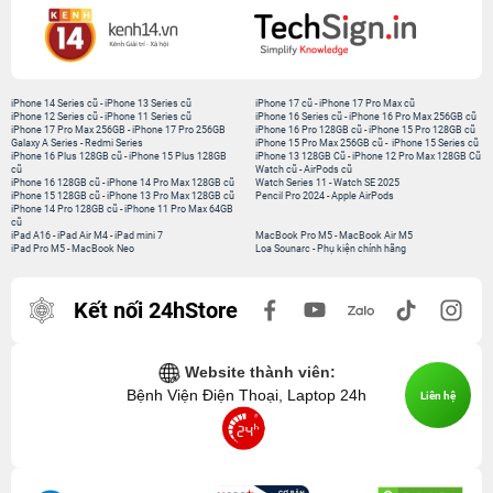
iPhone 14 Series cũ
-
iPhone 13 Series cũ
iPhone 17 cũ
-
iPhone 17 Pro Max cũ
iPhone 12 Series cũ
-
iPhone 11 Series cũ
iPhone 16 Series cũ
-
iPhone 16 Pro Max 256GB cũ
iPhone 17 Pro Max 256GB
-
iPhone 17 Pro 256GB
iPhone 16 Pro 128GB cũ
-
iPhone 15 Pro 128GB cũ
Galaxy A Series
-
Redmi Series
iPhone 15 Pro Max 256GB cũ
-
iPhone 15 Series cũ
iPhone 16 Plus 128GB cũ
-
iPhone 15 Plus 128GB
iPhone 13 128GB Cũ
-
iPhone 12 Pro Max 128GB Cũ
cũ
Watch cũ
-
AirPods cũ
iPhone 16 128GB cũ
-
iPhone 14 Pro Max 128GB cũ
Watch Series 11
-
Watch SE 2025
iPhone 15 128GB cũ
-
iPhone 13 Pro Max 128GB cũ
Pencil Pro 2024
-
Apple AirPods
iPhone 14 Pro 128GB cũ
-
iPhone 11 Pro Max 64GB
cũ
iPad A16
-
iPad Air M4
-
iPad mini 7
MacBook Pro M5
-
MacBook Air M5
iPad Pro M5
-
MacBook Neo
Loa Sounarc
-
Phụ kiện chính hãng
Kết nối 24hStore
Website thành viên:
Bệnh Viện Điện Thoại, Laptop 24h
Liên hệ