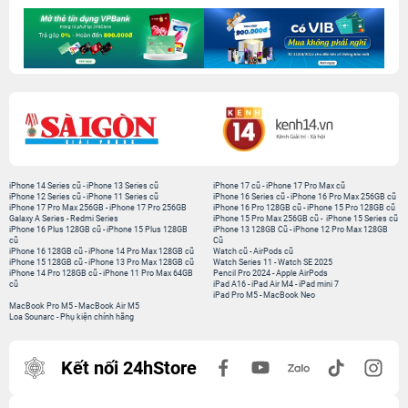
iPhone 14 Series cũ
-
iPhone 13 Series cũ
iPhone 17 cũ
-
iPhone 17 Pro Max cũ
iPhone 12 Series cũ
-
iPhone 11 Series cũ
iPhone 16 Series cũ
-
iPhone 16 Pro Max 256GB cũ
iPhone 17 Pro Max 256GB
-
iPhone 17 Pro 256GB
iPhone 16 Pro 128GB cũ
-
iPhone 15 Pro 128GB cũ
Galaxy A Series
-
Redmi Series
iPhone 15 Pro Max 256GB cũ
-
iPhone 15 Series cũ
iPhone 16 Plus 128GB cũ
-
iPhone 15 Plus 128GB
iPhone 13 128GB Cũ
-
iPhone 12 Pro Max 128GB
cũ
Cũ
iPhone 16 128GB cũ
-
iPhone 14 Pro Max 128GB cũ
Watch cũ
-
AirPods cũ
iPhone 15 128GB cũ
-
iPhone 13 Pro Max 128GB cũ
Watch Series 11
-
Watch SE 2025
iPhone 14 Pro 128GB cũ
-
iPhone 11 Pro Max 64GB
Pencil Pro 2024
-
Apple AirPods
cũ
iPad A16
-
iPad Air M4
-
iPad mini 7
iPad Pro M5
-
MacBook Neo
MacBook Pro M5
-
MacBook Air M5
Loa Sounarc
-
Phụ kiện chính hãng
Kết nối 24hStore