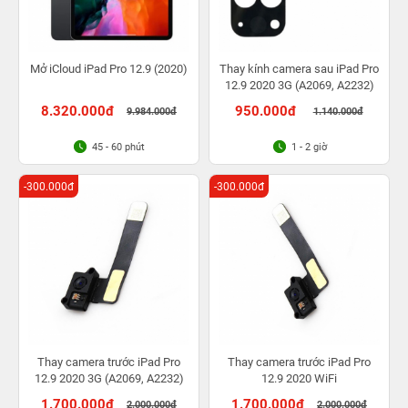
Mở iCloud iPad Pro 12.9 (2020)
Thay kính camera sau iPad Pro
12.9 2020 3G (A2069, A2232)
8.320.000đ
950.000đ
9.984.000đ
1.140.000đ
45 - 60 phút
1 - 2 giờ
-300.000đ
-300.000đ
Thay camera trước iPad Pro
Thay camera trước iPad Pro
12.9 2020 3G (A2069, A2232)
12.9 2020 WiFi
1.700.000đ
1.700.000đ
2.000.000đ
2.000.000đ