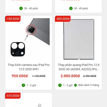
30 - 45 phút
30 - 45 phút
-190.000đ
-400.000đ
Thay kính camera sau iPad Pro
Thay phản quang iPad Pro 12.9
12.9 2020 WiFi
2020 3G (A2069, A2232)/iPad
Pro 12.9 2020 WiFi
950.000đ
2.000.000đ
1.140.000đ
2.400.000đ
Bảo hành 3 tháng
1 - 2 giờ
1 - 2 giờ
-510.000đ