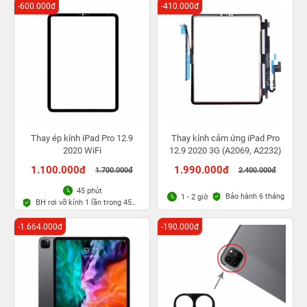
-600.000đ
-410.000đ
Thay ép kính iPad Pro 12.9
Thay kính cảm ứng iPad Pro
2020 WiFi
12.9 2020 3G (A2069, A2232)
1.100.000đ
1.990.000đ
1.700.000đ
2.400.000đ
45 phút
Bảo hành 6 tháng
1 - 2 giờ
BH rơi vỡ kính 1 lần trong 45
ngày
-1.664.000đ
-190.000đ