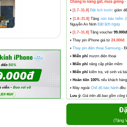
Chẳng lo nắng gắt, mưa giông -
•
[1.7–31.8]
Đặt lịch trước
giảm đ
•
[1.8–31.8]
Tặng
nón bảo hiểm 2
Đặt lịch ngay
Nguyễn An Ninh
•
[1.7–31.8]
Tặng voucher
99.000đ
•
Thay pin iPhone giá từ
24.000đ
•
Thay pin điện thoại Samsung
- Đ
• Miễn phí
mượn điện thoại
• Miễn phí
nâng cấp phần mềm
•
Miễn phí
kiểm tra, vệ sinh và báo 
• Hoàn tiền 100%
nếu khách hàng 
•
Máy ngoài
Chế độ bảo hành
đều 
Lưu ý:
Giá trên đã bao gồm công t
Đặ
(Tặng 