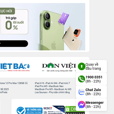
Quay về
đầu trang
1900 0351
(8h - 22h)
hone 12 Pro Max 128GB Cũ
iPad A16
-
iPad Air M4
-
iPad mini 7
iPad Pro M5
-
MacBook Neo
Chat Zalo
 SE 2025
MacBook Pro M5
-
MacBook Air M5
AirPods
Loa Sounarc
-
Phụ kiện chính hãng
(8h - 22h)
Messenger
(8h - 22h)