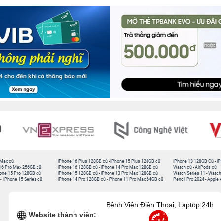
 Max cũ
iPhone 16 Plus 128GB cũ
-
iPhone 15 Plus 128GB cũ
iPhone 13 128GB Cũ
-
iP
16 Pro Max 256GB cũ
iPhone 16 128GB cũ
-
iPhone 14 Pro Max 128GB cũ
Watch cũ
-
AirPods cũ
one 15 Pro 128GB cũ
iPhone 15 128GB cũ
-
iPhone 13 Pro Max 128GB cũ
Watch Series 11
-
Watch
-
iPhone 15 Series cũ
iPhone 14 Pro 128GB cũ
-
iPhone 11 Pro Max 64GB cũ
Pencil Pro 2024
-
Apple 
Bệnh Viện Điện Thoại, Laptop 24h
Website thành viên: