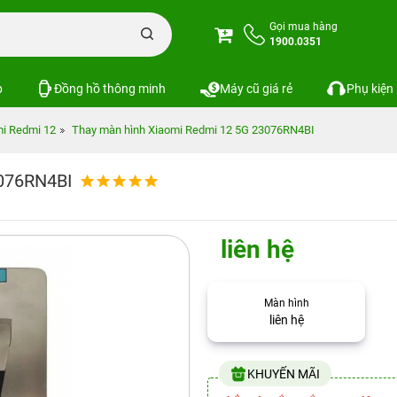
Gọi mua hàng
1900.0351
p
Đồng hồ thông minh
Máy cũ giá rẻ
Phụ kiện
i Redmi 12
Thay màn hình Xiaomi Redmi 12 5G 23076RN4BI
3076RN4BI
liên hệ
Màn hình
liên hệ
KHUYẾN MÃI