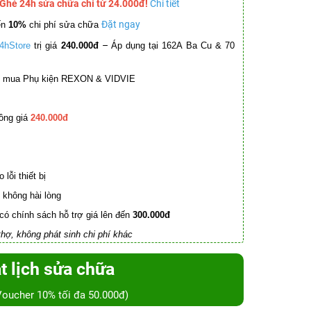
 Ghé 24h sửa chữa chỉ từ 24.000đ!
Chi tiết
Đặt ngay
ến
10%
chi phí sửa chữa
–
4hStore
trị giá
240.000đ
Áp dụng tại 162A Ba Cu & 70
mua Phụ kiện REXON & VIDVIE
ồng giá
240.000đ
lỗi thiết bị
không hài lòng
có chính sách hỗ trợ giá lên đến
300.000đ
hợ, không phát sinh chi phí khác
t lịch sửa chữa
Voucher 10% tối đa 50.000đ)