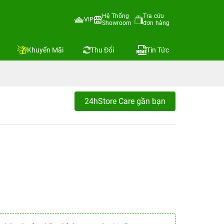
Hệ Thống
Tra cứu
VIP
Showroom
đơn hàng
Khuyến Mãi
Thu Đổi
Tin Tức
24hStore Care gần bạn