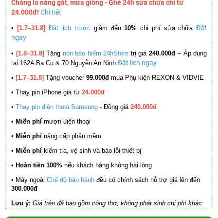
Chẳng lo nắng gắt, mưa giông - Ghé 24h sửa chữa chỉ từ
24.000đ!
Chi tiết
Đặt
•
[1.7–31.8]
Đặt lịch trước
giảm đến
10%
chi phí sửa chữa
ngay
–
•
[1.8–31.8]
Tặng
nón bảo hiểm 24hStore
trị giá
240.000đ
Áp dụng
Đặt lịch ngay
tại 162A Ba Cu & 70 Nguyễn An Ninh
•
[1.7–31.8]
Tặng voucher
99.000đ
mua Phụ kiện REXON & VIDVIE
•
Thay pin iPhone giá từ
24.000đ
•
Thay pin điện thoại Samsung
- Đồng giá
240.000đ
• Miễn phí
mượn điện thoại
• Miễn phí
nâng cấp phần mềm
•
Miễn phí
kiểm tra, vệ sinh và báo lỗi thiết bị
• Hoàn tiền 100%
nếu khách hàng không hài lòng
•
Máy ngoài
Chế độ bảo hành
đều có chính sách hỗ trợ giá lên đến
300.000đ
Lưu ý:
Giá trên đã bao gồm công thợ, không phát sinh chi phí khác