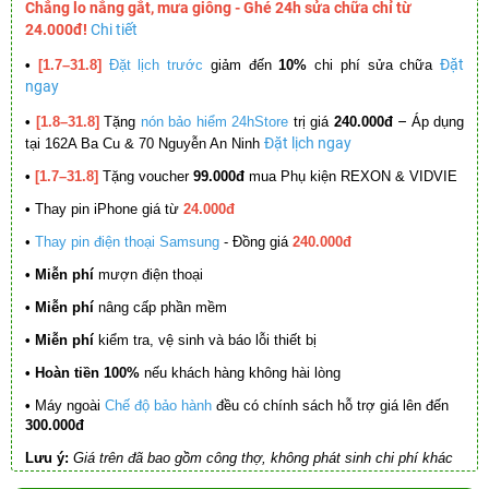
Chẳng lo nắng gắt, mưa giông - Ghé 24h sửa chữa chỉ từ
24.000đ!
Chi tiết
Đặt
•
[1.7–31.8]
Đặt lịch trước
giảm đến
10%
chi phí sửa chữa
ngay
–
•
[1.8–31.8]
Tặng
nón bảo hiểm 24hStore
trị giá
240.000đ
Áp dụng
Đặt lịch ngay
tại 162A Ba Cu & 70 Nguyễn An Ninh
•
[1.7–31.8]
Tặng voucher
99.000đ
mua Phụ kiện REXON & VIDVIE
•
Thay pin iPhone giá từ
24.000đ
•
Thay pin điện thoại Samsung
- Đồng giá
240.000đ
• Miễn phí
mượn điện thoại
• Miễn phí
nâng cấp phần mềm
•
Miễn phí
kiểm tra, vệ sinh và báo lỗi thiết bị
• Hoàn tiền 100%
nếu khách hàng không hài lòng
•
Máy ngoài
Chế độ bảo hành
đều có chính sách hỗ trợ giá lên đến
300.000đ
Lưu ý:
Giá trên đã bao gồm công thợ, không phát sinh chi phí khác