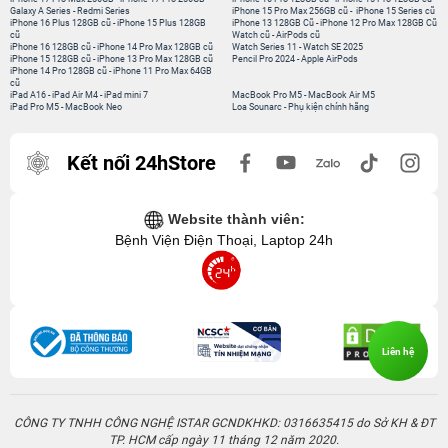
Galaxy A Series
-
Redmi Series
iPhone 15 Pro Max 256GB cũ
-
iPhone 15 Series cũ
iPhone 16 Plus 128GB cũ
-
iPhone 15 Plus 128GB
iPhone 13 128GB Cũ
-
iPhone 12 Pro Max 128GB Cũ
cũ
Watch cũ
-
AirPods cũ
iPhone 16 128GB cũ
-
iPhone 14 Pro Max 128GB cũ
Watch Series 11
-
Watch SE 2025
iPhone 15 128GB cũ
-
iPhone 13 Pro Max 128GB cũ
Pencil Pro 2024
-
Apple AirPods
iPhone 14 Pro 128GB cũ
-
iPhone 11 Pro Max 64GB
cũ
iPad A16
-
iPad Air M4
-
iPad mini 7
MacBook Pro M5
-
MacBook Air M5
iPad Pro M5
-
MacBook Neo
Loa Sounarc
-
Phụ kiện chính hãng
Kết nối 24hStore
Website thành viên:
Bệnh Viện Điện Thoại, Laptop 24h
Liên hệ
CÔNG TY TNHH CÔNG NGHỆ ISTAR GCNDKHKD: 0316635415 do Sở KH & ĐT
TP. HCM cấp ngày 11 tháng 12 năm 2020.