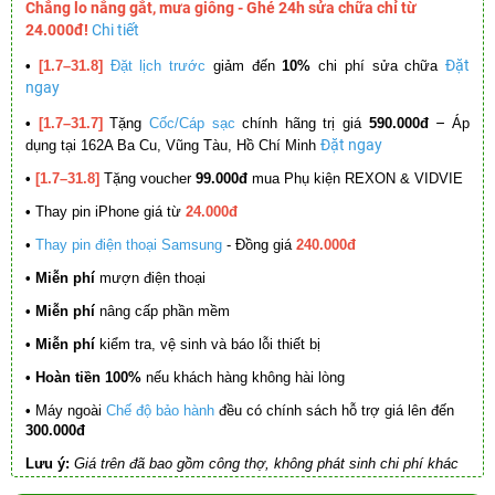
Chẳng lo nắng gắt, mưa giông - Ghé 24h sửa chữa chỉ từ
24.000đ!
Chi tiết
Đặt
•
[1.7–31.8]
Đặt lịch trước
giảm đến
10%
chi phí sửa chữa
ngay
–
•
[1.7–31.7]
Tặng
Cốc/Cáp sạc
chính hãng trị giá
590.000đ
Áp
Đặt ngay
dụng tại 162A Ba Cu, Vũng Tàu, Hồ Chí Minh
•
[1.7–31.8]
Tặng voucher
99.000đ
mua Phụ kiện REXON & VIDVIE
•
Thay pin iPhone giá từ
24.000đ
•
Thay pin điện thoại Samsung
- Đồng giá
240.000đ
• Miễn phí
mượn điện thoại
• Miễn phí
nâng cấp phần mềm
•
Miễn phí
kiểm tra, vệ sinh và báo lỗi thiết bị
• Hoàn tiền 100%
nếu khách hàng không hài lòng
•
Máy ngoài
Chế độ bảo hành
đều có chính sách hỗ trợ giá lên đến
300.000đ
Lưu ý:
Giá trên đã bao gồm công thợ, không phát sinh chi phí khác