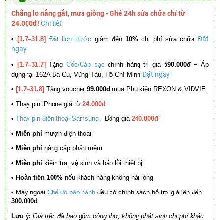
Chẳng lo nắng gắt, mưa giông - Ghé 24h sửa chữa chỉ từ
24.000đ!
Chi tiết
Đặt
•
[1.7–31.8]
Đặt lịch trước
giảm đến
10%
chi phí sửa chữa
ngay
–
•
[1.7–31.7]
Tặng
Cốc/Cáp sạc
chính hãng trị giá
590.000đ
Áp
Đặt ngay
dụng tại 162A Ba Cu, Vũng Tàu, Hồ Chí Minh
•
[1.7–31.8]
Tặng voucher
99.000đ
mua Phụ kiện REXON & VIDVIE
•
Thay pin iPhone giá từ
24.000đ
•
Thay pin điện thoại Samsung
- Đồng giá
240.000đ
• Miễn phí
mượn điện thoại
• Miễn phí
nâng cấp phần mềm
•
Miễn phí
kiểm tra, vệ sinh và báo lỗi thiết bị
• Hoàn tiền 100%
nếu khách hàng không hài lòng
•
Máy ngoài
Chế độ bảo hành
đều có chính sách hỗ trợ giá lên đến
300.000đ
Lưu ý:
Giá trên đã bao gồm công thợ, không phát sinh chi phí khác