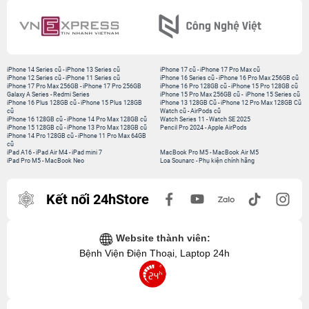
iPhone 14 Series cũ
-
iPhone 13 Series cũ
iPhone 17 cũ
-
iPhone 17 Pro Max cũ
iPhone 12 Series cũ
-
iPhone 11 Series cũ
iPhone 16 Series cũ
-
iPhone 16 Pro Max 256GB cũ
iPhone 17 Pro Max 256GB
-
iPhone 17 Pro 256GB
iPhone 16 Pro 128GB cũ
-
iPhone 15 Pro 128GB cũ
Galaxy A Series
-
Redmi Series
iPhone 15 Pro Max 256GB cũ
-
iPhone 15 Series cũ
iPhone 16 Plus 128GB cũ
-
iPhone 15 Plus 128GB
iPhone 13 128GB Cũ
-
iPhone 12 Pro Max 128GB Cũ
cũ
Watch cũ
-
AirPods cũ
iPhone 16 128GB cũ
-
iPhone 14 Pro Max 128GB cũ
Watch Series 11
-
Watch SE 2025
iPhone 15 128GB cũ
-
iPhone 13 Pro Max 128GB cũ
Pencil Pro 2024
-
Apple AirPods
iPhone 14 Pro 128GB cũ
-
iPhone 11 Pro Max 64GB
cũ
iPad A16
-
iPad Air M4
-
iPad mini 7
MacBook Pro M5
-
MacBook Air M5
iPad Pro M5
-
MacBook Neo
Loa Sounarc
-
Phụ kiện chính hãng
Kết nối 24hStore
Website thành viên:
Bệnh Viện Điện Thoại, Laptop 24h