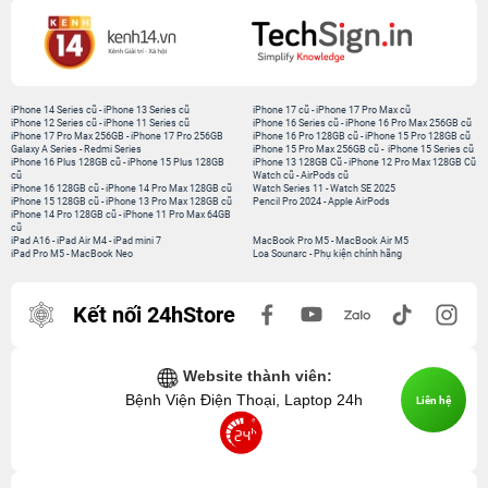
iPhone 14 Series cũ
-
iPhone 13 Series cũ
iPhone 17 cũ
-
iPhone 17 Pro Max cũ
iPhone 12 Series cũ
-
iPhone 11 Series cũ
iPhone 16 Series cũ
-
iPhone 16 Pro Max 256GB cũ
iPhone 17 Pro Max 256GB
-
iPhone 17 Pro 256GB
iPhone 16 Pro 128GB cũ
-
iPhone 15 Pro 128GB cũ
Galaxy A Series
-
Redmi Series
iPhone 15 Pro Max 256GB cũ
-
iPhone 15 Series cũ
iPhone 16 Plus 128GB cũ
-
iPhone 15 Plus 128GB
iPhone 13 128GB Cũ
-
iPhone 12 Pro Max 128GB Cũ
cũ
Watch cũ
-
AirPods cũ
iPhone 16 128GB cũ
-
iPhone 14 Pro Max 128GB cũ
Watch Series 11
-
Watch SE 2025
iPhone 15 128GB cũ
-
iPhone 13 Pro Max 128GB cũ
Pencil Pro 2024
-
Apple AirPods
iPhone 14 Pro 128GB cũ
-
iPhone 11 Pro Max 64GB
cũ
iPad A16
-
iPad Air M4
-
iPad mini 7
MacBook Pro M5
-
MacBook Air M5
iPad Pro M5
-
MacBook Neo
Loa Sounarc
-
Phụ kiện chính hãng
Kết nối 24hStore
Website thành viên:
Bệnh Viện Điện Thoại, Laptop 24h
Liên hệ