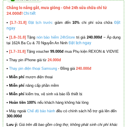
Chẳng lo nắng gắt, mưa giông - Ghé 24h sửa chữa chỉ từ
24.000đ!
Chi tiết
Đặt
•
[1.7–31.8]
Đặt lịch trước
giảm đến
10%
chi phí sửa chữa
ngay
–
•
[1.8–31.8]
Tặng
nón bảo hiểm 24hStore
trị giá
240.000đ
Áp dụng
Đặt lịch ngay
tại 162A Ba Cu & 70 Nguyễn An Ninh
•
[1.7–31.8]
Tặng voucher
99.000đ
mua Phụ kiện REXON & VIDVIE
•
Thay pin iPhone giá từ
24.000đ
•
Thay pin điện thoại Samsung
- Đồng giá
240.000đ
• Miễn phí
mượn điện thoại
• Miễn phí
nâng cấp phần mềm
•
Miễn phí
kiểm tra, vệ sinh và báo lỗi thiết bị
• Hoàn tiền 100%
nếu khách hàng không hài lòng
•
Máy ngoài
Chế độ bảo hành
đều có chính sách hỗ trợ giá lên đến
300.000đ
Lưu ý:
Giá trên đã bao gồm công thợ, không phát sinh chi phí khác