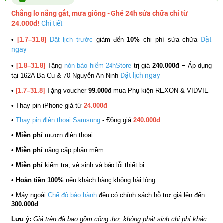
Chẳng lo nắng gắt, mưa giông - Ghé 24h sửa chữa chỉ từ
24.000đ!
Chi tiết
Đặt
•
[1.7–31.8]
Đặt lịch trước
giảm đến
10%
chi phí sửa chữa
ngay
–
•
[1.8–31.8]
Tặng
nón bảo hiểm 24hStore
trị giá
240.000đ
Áp dụng
Đặt lịch ngay
tại 162A Ba Cu & 70 Nguyễn An Ninh
•
[1.7–31.8]
Tặng voucher
99.000đ
mua Phụ kiện REXON & VIDVIE
•
Thay pin iPhone giá từ
24.000đ
•
Thay pin điện thoại Samsung
- Đồng giá
240.000đ
• Miễn phí
mượn điện thoại
• Miễn phí
nâng cấp phần mềm
•
Miễn phí
kiểm tra, vệ sinh và báo lỗi thiết bị
• Hoàn tiền 100%
nếu khách hàng không hài lòng
•
Máy ngoài
Chế độ bảo hành
đều có chính sách hỗ trợ giá lên đến
300.000đ
Lưu ý:
Giá trên đã bao gồm công thợ, không phát sinh chi phí khác