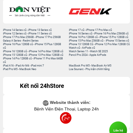
iPhone 14 Series cũ
-
iPhone 13 Series cũ
iPhone 17 cũ
-
iPhone 17 Pro Max cũ
iPhone 12 Series cũ
-
iPhone 11 Series cũ
iPhone 16 Series cũ
-
iPhone 16 Pro Max 256GB cũ
iPhone 17 Pro Max 256GB
-
iPhone 17 Pro 256GB
iPhone 16 Pro 128GB cũ
-
iPhone 15 Pro 128GB cũ
Galaxy A Series
-
Redmi Series
iPhone 15 Pro Max 256GB cũ
-
iPhone 15 Series cũ
iPhone 16 Plus 128GB cũ
-
iPhone 15 Plus 128GB
iPhone 13 128GB Cũ
-
iPhone 12 Pro Max 128GB Cũ
cũ
Watch cũ
-
AirPods cũ
iPhone 16 128GB cũ
-
iPhone 14 Pro Max 128GB cũ
Watch Series 11
-
Watch SE 2025
iPhone 15 128GB cũ
-
iPhone 13 Pro Max 128GB cũ
Pencil Pro 2024
-
Apple AirPods
iPhone 14 Pro 128GB cũ
-
iPhone 11 Pro Max 64GB
cũ
iPad A16
-
iPad Air M4
-
iPad mini 7
MacBook Pro M5
-
MacBook Air M5
iPad Pro M5
-
MacBook Neo
Loa Sounarc
-
Phụ kiện chính hãng
Kết nối 24hStore
Website thành viên:
Bệnh Viện Điện Thoại, Laptop 24h
Liên hệ