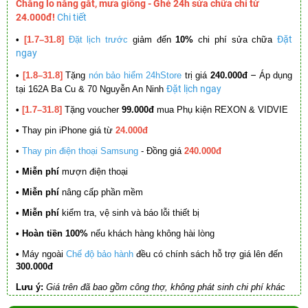
Chẳng lo nắng gắt, mưa giông - Ghé 24h sửa chữa chỉ từ
24.000đ!
Chi tiết
Đặt
•
[1.7–31.8]
Đặt lịch trước
giảm đến
10%
chi phí sửa chữa
ngay
–
•
[1.8–31.8]
Tặng
nón bảo hiểm 24hStore
trị giá
240.000đ
Áp dụng
Đặt lịch ngay
tại 162A Ba Cu & 70 Nguyễn An Ninh
•
[1.7–31.8]
Tặng voucher
99.000đ
mua Phụ kiện REXON & VIDVIE
•
Thay pin iPhone giá từ
24.000đ
•
Thay pin điện thoại Samsung
- Đồng giá
240.000đ
• Miễn phí
mượn điện thoại
• Miễn phí
nâng cấp phần mềm
•
Miễn phí
kiểm tra, vệ sinh và báo lỗi thiết bị
• Hoàn tiền 100%
nếu khách hàng không hài lòng
•
Máy ngoài
Chế độ bảo hành
đều có chính sách hỗ trợ giá lên đến
300.000đ
Lưu ý:
Giá trên đã bao gồm công thợ, không phát sinh chi phí khác