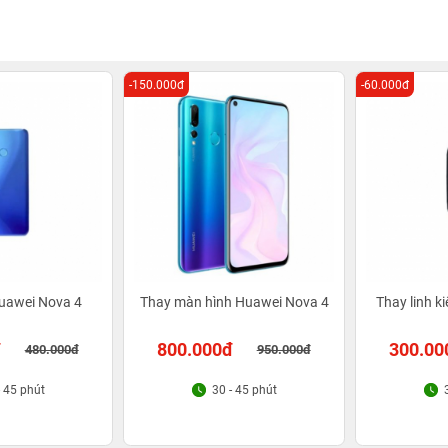
-150.000đ
-60.000đ
uawei Nova 4
Thay màn hình Huawei Nova 4
Thay linh k
đ
800.000đ
300.00
480.000đ
950.000đ
- 45 phút
30 - 45 phút