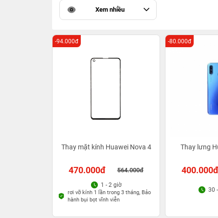
Xem nhiều
-94.000đ
-80.000đ
Thay mặt kính Huawei Nova 4
Thay lưng H
470.000đ
400.000
564.000đ
1 - 2 giờ
30 
rơi vỡ kính 1 lần trong 3 tháng, Bảo
hành bụi bọt vĩnh viễn