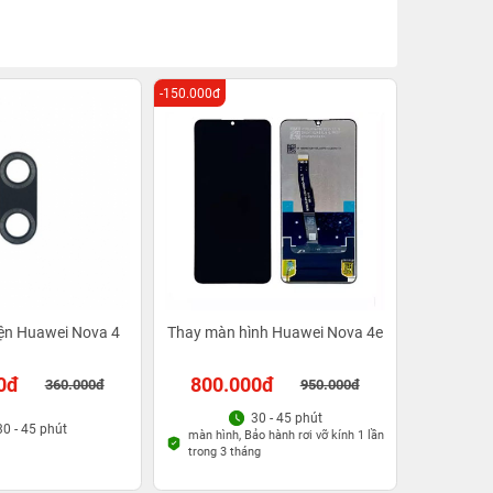
-150.000đ
iện Huawei Nova 4
Thay màn hình Huawei Nova 4e
0đ
800.000đ
360.000đ
950.000đ
30 - 45 phút
30 - 45 phút
màn hình, Bảo hành rơi vỡ kính 1 lần
trong 3 tháng