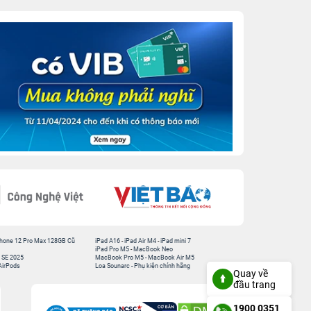
hone 12 Pro Max 128GB Cũ
iPad A16
-
iPad Air M4
-
iPad mini 7
iPad Pro M5
-
MacBook Neo
 SE 2025
MacBook Pro M5
-
MacBook Air M5
AirPods
Loa Sounarc
-
Phụ kiện chính hãng
Quay về
đầu trang
1900 0351