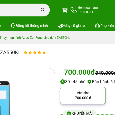
Gọi mua hàng
1900.0351
p
Đồng hồ thông minh
Máy cũ giá rẻ
Phụ kiện
Thay màn hình Asus ZenFone Live (L1) ZA550KL
) ZA550KL
700.000đ
840.000
30 - 45 phút
Bảo hành 6 t
Màn hình
700.000 đ
KHUYẾN MÃI