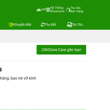
Hệ Thống
Tra cứu
VIP
Showroom
đơn hàng
Khuyến Mãi
Thu Đổi
Tin Tức
24hStore Care gần bạn
đ
háng, bao rơi vỡ kính