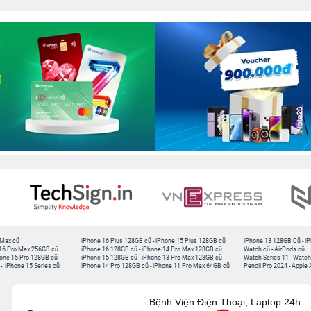
 Max cũ
iPhone 16 Plus 128GB cũ
-
iPhone 15 Plus 128GB cũ
iPhone 13 128GB Cũ
-
iP
16 Pro Max 256GB cũ
iPhone 16 128GB cũ
-
iPhone 14 Pro Max 128GB cũ
Watch cũ
-
AirPods cũ
one 15 Pro 128GB cũ
iPhone 15 128GB cũ
-
iPhone 13 Pro Max 128GB cũ
Watch Series 11
-
Watch
-
iPhone 15 Series cũ
iPhone 14 Pro 128GB cũ
-
iPhone 11 Pro Max 64GB cũ
Pencil Pro 2024
-
Apple 
Bệnh Viện Điện Thoại, Laptop 24h