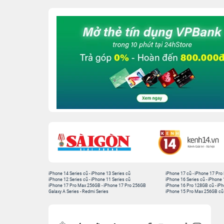
iPhone 14 Series cũ
-
iPhone 13 Series cũ
iPhone 17 cũ
-
iPhone 17 Pro
iPhone 12 Series cũ
-
iPhone 11 Series cũ
iPhone 16 Series cũ
-
iPhone 
iPhone 17 Pro Max 256GB
-
iPhone 17 Pro 256GB
iPhone 16 Pro 128GB cũ
-
iPh
Galaxy A Series
-
Redmi Series
iPhone 15 Pro Max 256GB cũ