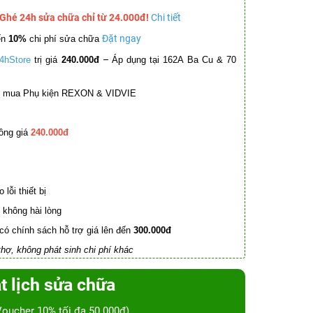
 Ghé 24h sửa chữa chỉ từ 24.000đ!
Chi tiết
Đặt ngay
ến
10%
chi phí sửa chữa
–
4hStore
trị giá
240.000đ
Áp dụng tại 162A Ba Cu & 70
mua Phụ kiện REXON & VIDVIE
ồng giá
240.000đ
lỗi thiết bị
không hài lòng
có chính sách hỗ trợ giá lên đến
300.000đ
hợ, không phát sinh chi phí khác
t lịch sửa chữa
Voucher 10% tối đa 50.000đ)