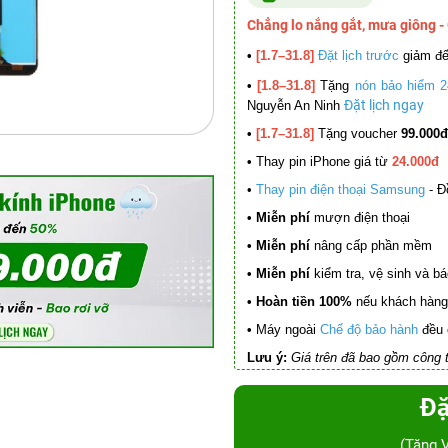
Chẳng lo nắng gắt, mưa giông -
•
[1.7–31.8]
Đặt lịch trước
giảm đ
•
[1.8–31.8]
Tặng
nón bảo hiểm 2
Đặt lịch ngay
Nguyễn An Ninh
•
[1.7–31.8]
Tặng voucher
99.000đ
•
Thay pin iPhone giá từ
24.000đ
•
Thay pin điện thoại Samsung
- Đ
• Miễn phí
mượn điện thoại
• Miễn phí
nâng cấp phần mềm
•
Miễn phí
kiểm tra, vệ sinh và báo 
• Hoàn tiền 100%
nếu khách hàng 
•
Máy ngoài
Chế độ bảo hành
đều 
Lưu ý:
Giá trên đã bao gồm công t
Đặ
(Tặng 