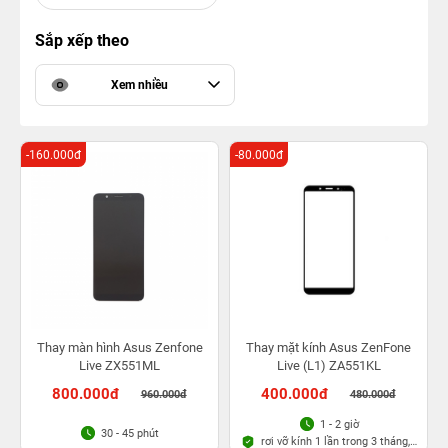
Sắp xếp theo
Xem nhiều
-160.000đ
-80.000đ
Thay màn hình Asus Zenfone
Thay mặt kính Asus ZenFone
Live ‏ZX551ML
Live (L1) ZA551KL
800.000đ
400.000đ
960.000đ
480.000đ
1 - 2 giờ
30 - 45 phút
rơi vỡ kính 1 lần trong 3 tháng,