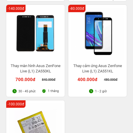
Bảo hành bụi bọt vĩnh viễn
-140.000đ
-80.000đ
Thay màn hình Asus ZenFone
Thay cảm ứng Asus Zenfone
Live (L1) ZA550KL
Live (L1) ZA551KL
700.000đ
400.000đ
840.000đ
480.000đ
1 tháng
30 - 45 phút
1 - 2 giờ
-100.000đ