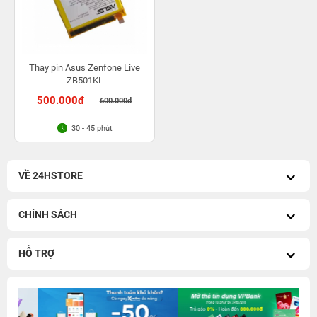
Thay pin Asus Zenfone Live
ZB501KL
500.000đ
600.000đ
30 - 45 phút
VỀ 24HSTORE
CHÍNH SÁCH
HỖ TRỢ