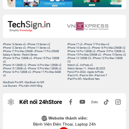
iPhone 14 Series cũ
-
iPhone 13 Series cũ
iPhone 17 cũ
-
iPhone 17 Pro Max cũ
iPhone 12 Series cũ
-
iPhone 11 Series cũ
iPhone 16 Series cũ
-
iPhone 16 Pro Max 256GB cũ
iPhone 17 Pro Max 256GB
-
iPhone 17 Pro 256GB
iPhone 16 Pro 128GB cũ
-
iPhone 15 Pro 128GB cũ
Galaxy A Series
-
Redmi Series
iPhone 15 Pro Max 256GB cũ
-
iPhone 15 Series cũ
iPhone 16 Plus 128GB cũ
-
iPhone 15 Plus 128GB
iPhone 13 128GB Cũ
-
iPhone 12 Pro Max 128GB
cũ
Cũ
iPhone 16 128GB cũ
-
iPhone 14 Pro Max 128GB cũ
Watch cũ
-
AirPods cũ
iPhone 15 128GB cũ
-
iPhone 13 Pro Max 128GB cũ
Watch Series 11
-
Watch SE 2025
iPhone 14 Pro 128GB cũ
-
iPhone 11 Pro Max 64GB
Pencil Pro 2024
-
Apple AirPods
cũ
iPad A16
-
iPad Air M4
-
iPad mini 7
iPad Pro M5
-
MacBook Neo
MacBook Pro M5
-
MacBook Air M5
Loa Sounarc
-
Phụ kiện chính hãng
Kết nối 24hStore
Website thành viên:
Bệnh Viện Điện Thoại, Laptop 24h