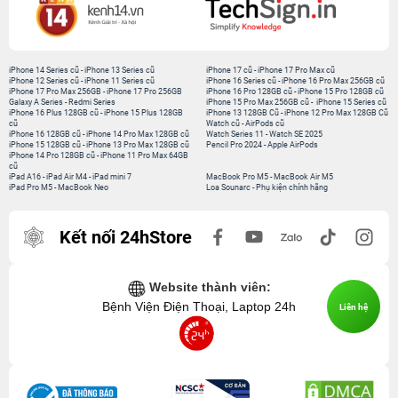
iPhone 14 Series cũ
-
iPhone 13 Series cũ
iPhone 17 cũ
-
iPhone 17 Pro Max cũ
iPhone 12 Series cũ
-
iPhone 11 Series cũ
iPhone 16 Series cũ
-
iPhone 16 Pro Max 256GB cũ
iPhone 17 Pro Max 256GB
-
iPhone 17 Pro 256GB
iPhone 16 Pro 128GB cũ
-
iPhone 15 Pro 128GB cũ
Galaxy A Series
-
Redmi Series
iPhone 15 Pro Max 256GB cũ
-
iPhone 15 Series cũ
iPhone 16 Plus 128GB cũ
-
iPhone 15 Plus 128GB
iPhone 13 128GB Cũ
-
iPhone 12 Pro Max 128GB Cũ
cũ
Watch cũ
-
AirPods cũ
iPhone 16 128GB cũ
-
iPhone 14 Pro Max 128GB cũ
Watch Series 11
-
Watch SE 2025
iPhone 15 128GB cũ
-
iPhone 13 Pro Max 128GB cũ
Pencil Pro 2024
-
Apple AirPods
iPhone 14 Pro 128GB cũ
-
iPhone 11 Pro Max 64GB
cũ
iPad A16
-
iPad Air M4
-
iPad mini 7
MacBook Pro M5
-
MacBook Air M5
iPad Pro M5
-
MacBook Neo
Loa Sounarc
-
Phụ kiện chính hãng
Kết nối 24hStore
Website thành viên:
Bệnh Viện Điện Thoại, Laptop 24h
Liên hệ