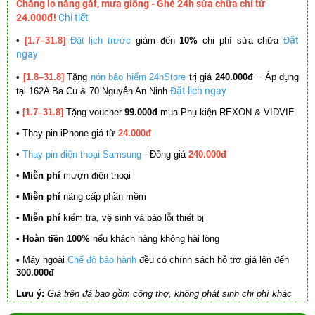
Chẳng lo nắng gắt, mưa giông - Ghé 24h sửa chữa chỉ từ
24.000đ!
Chi tiết
Đặt
•
[1.7–31.8]
Đặt lịch trước
giảm đến
10%
chi phí sửa chữa
ngay
–
•
[1.8–31.8]
Tặng
nón bảo hiểm 24hStore
trị giá
240.000đ
Áp dụng
Đặt lịch ngay
tại 162A Ba Cu & 70 Nguyễn An Ninh
•
[1.7–31.8]
Tặng voucher
99.000đ
mua Phụ kiện REXON & VIDVIE
•
Thay pin iPhone giá từ
24.000đ
•
Thay pin điện thoại Samsung
- Đồng giá
240.000đ
• Miễn phí
mượn điện thoại
• Miễn phí
nâng cấp phần mềm
•
Miễn phí
kiểm tra, vệ sinh và báo lỗi thiết bị
• Hoàn tiền 100%
nếu khách hàng không hài lòng
•
Máy ngoài
Chế độ bảo hành
đều có chính sách hỗ trợ giá lên đến
300.000đ
Lưu ý:
Giá trên đã bao gồm công thợ, không phát sinh chi phí khác