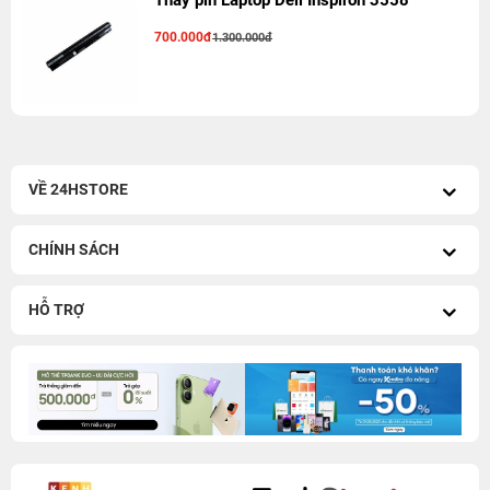
Thay pin Laptop Dell Inspiron 3558
700.000đ
1.300.000đ
VỀ 24HSTORE
CHÍNH SÁCH
HỖ TRỢ