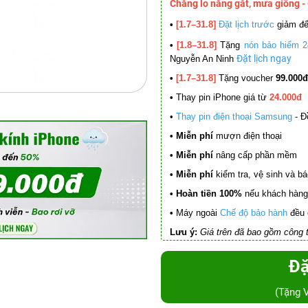
Chẳng lo nắng gắt, mưa giông -
•
[1.7–31.8]
Đặt lịch trước
giảm đ
•
[1.8–31.8]
Tặng
nón bảo hiểm 2
Đặt lịch ngay
Nguyễn An Ninh
•
[1.7–31.8]
Tặng voucher
99.000đ
•
Thay pin iPhone giá từ
24.000đ
•
Thay pin điện thoại Samsung
- Đ
• Miễn phí
mượn điện thoại
• Miễn phí
nâng cấp phần mềm
•
Miễn phí
kiểm tra, vệ sinh và báo 
• Hoàn tiền 100%
nếu khách hàng 
•
Máy ngoài
Chế độ bảo hành
đều 
Lưu ý:
Giá trên đã bao gồm công t
Đặ
(Tặng 