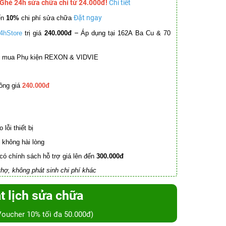
 Ghé 24h sửa chữa chỉ từ 24.000đ!
Chi tiết
Đặt ngay
ến
10%
chi phí sửa chữa
–
4hStore
trị giá
240.000đ
Áp dụng tại 162A Ba Cu & 70
mua Phụ kiện REXON & VIDVIE
ồng giá
240.000đ
lỗi thiết bị
không hài lòng
có chính sách hỗ trợ giá lên đến
300.000đ
hợ, không phát sinh chi phí khác
t lịch sửa chữa
Voucher 10% tối đa 50.000đ)