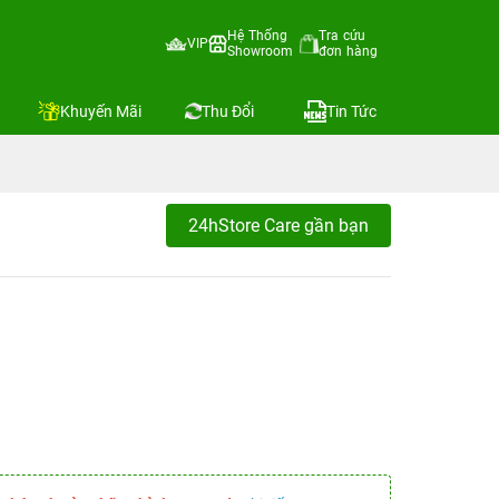
Hệ Thống
Tra cứu
VIP
Showroom
đơn hàng
Khuyến Mãi
Thu Đổi
Tin Tức
24hStore Care gần bạn