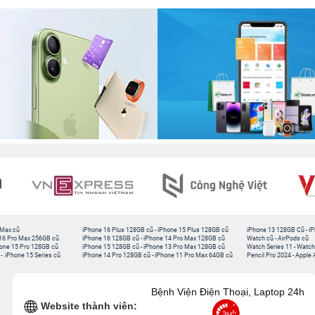
 Max cũ
iPhone 16 Plus 128GB cũ
-
iPhone 15 Plus 128GB cũ
iPhone 13 128GB Cũ
-
iP
16 Pro Max 256GB cũ
iPhone 16 128GB cũ
-
iPhone 14 Pro Max 128GB cũ
Watch cũ
-
AirPods cũ
one 15 Pro 128GB cũ
iPhone 15 128GB cũ
-
iPhone 13 Pro Max 128GB cũ
Watch Series 11
-
Watch
-
iPhone 15 Series cũ
iPhone 14 Pro 128GB cũ
-
iPhone 11 Pro Max 64GB cũ
Pencil Pro 2024
-
Apple 
Bệnh Viện Điện Thoại, Laptop 24h
Website thành viên: