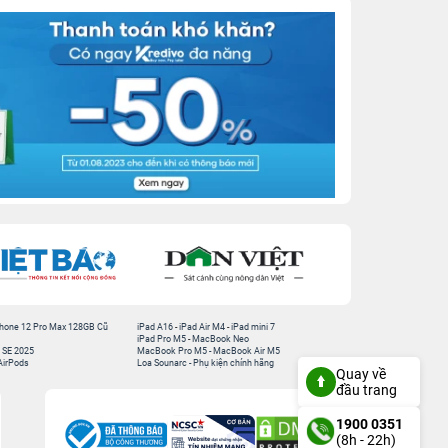
hone 12 Pro Max 128GB Cũ
iPad A16
-
iPad Air M4
-
iPad mini 7
iPad Pro M5
-
MacBook Neo
 SE 2025
MacBook Pro M5
-
MacBook Air M5
AirPods
Loa Sounarc
-
Phụ kiện chính hãng
Quay về
đầu trang
1900 0351
(8h - 22h)