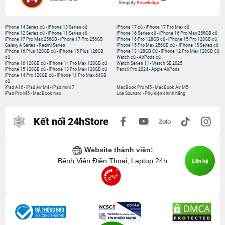
iPhone 14 Series cũ
-
iPhone 13 Series cũ
iPhone 17 cũ
-
iPhone 17 Pro Max cũ
iPhone 12 Series cũ
-
iPhone 11 Series cũ
iPhone 16 Series cũ
-
iPhone 16 Pro Max 256GB cũ
iPhone 17 Pro Max 256GB
-
iPhone 17 Pro 256GB
iPhone 16 Pro 128GB cũ
-
iPhone 15 Pro 128GB cũ
Galaxy A Series
-
Redmi Series
iPhone 15 Pro Max 256GB cũ
-
iPhone 15 Series cũ
iPhone 16 Plus 128GB cũ
-
iPhone 15 Plus 128GB
iPhone 13 128GB Cũ
-
iPhone 12 Pro Max 128GB Cũ
cũ
Watch cũ
-
AirPods cũ
iPhone 16 128GB cũ
-
iPhone 14 Pro Max 128GB cũ
Watch Series 11
-
Watch SE 2025
iPhone 15 128GB cũ
-
iPhone 13 Pro Max 128GB cũ
Pencil Pro 2024
-
Apple AirPods
iPhone 14 Pro 128GB cũ
-
iPhone 11 Pro Max 64GB
cũ
iPad A16
-
iPad Air M4
-
iPad mini 7
MacBook Pro M5
-
MacBook Air M5
iPad Pro M5
-
MacBook Neo
Loa Sounarc
-
Phụ kiện chính hãng
Kết nối 24hStore
Website thành viên:
Bệnh Viện Điện Thoại, Laptop 24h
Liên hệ