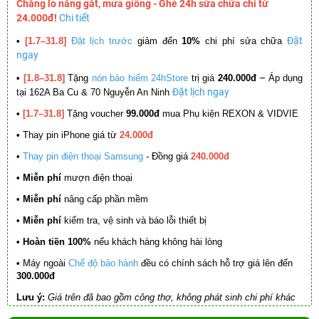
Chẳng lo nắng gắt, mưa giông - Ghé 24h sửa chữa chỉ từ
24.000đ!
Chi tiết
Đặt
•
[1.7–31.8]
Đặt lịch trước
giảm đến
10%
chi phí sửa chữa
ngay
–
•
[1.8–31.8]
Tặng
nón bảo hiểm 24hStore
trị giá
240.000đ
Áp dụng
Đặt lịch ngay
tại 162A Ba Cu & 70 Nguyễn An Ninh
•
[1.7–31.8]
Tặng voucher
99.000đ
mua Phụ kiện REXON & VIDVIE
•
Thay pin iPhone giá từ
24.000đ
•
Thay pin điện thoại Samsung
- Đồng giá
240.000đ
• Miễn phí
mượn điện thoại
• Miễn phí
nâng cấp phần mềm
•
Miễn phí
kiểm tra, vệ sinh và báo lỗi thiết bị
• Hoàn tiền 100%
nếu khách hàng không hài lòng
•
Máy ngoài
Chế độ bảo hành
đều có chính sách hỗ trợ giá lên đến
300.000đ
Lưu ý:
Giá trên đã bao gồm công thợ, không phát sinh chi phí khác