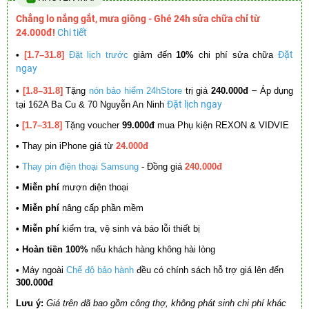
Chẳng lo nắng gắt, mưa giông - Ghé 24h sửa chữa chỉ từ
24.000đ!
Chi tiết
Đặt
•
[1.7–31.8]
Đặt lịch trước
giảm đến
10%
chi phí sửa chữa
ngay
–
•
[1.8–31.8]
Tặng
nón bảo hiểm 24hStore
trị giá
240.000đ
Áp dụng
Đặt lịch ngay
tại 162A Ba Cu & 70 Nguyễn An Ninh
•
[1.7–31.8]
Tặng voucher
99.000đ
mua Phụ kiện REXON & VIDVIE
•
Thay pin iPhone giá từ
24.000đ
•
Thay pin điện thoại Samsung
- Đồng giá
240.000đ
• Miễn phí
mượn điện thoại
• Miễn phí
nâng cấp phần mềm
•
Miễn phí
kiểm tra, vệ sinh và báo lỗi thiết bị
• Hoàn tiền 100%
nếu khách hàng không hài lòng
•
Máy ngoài
Chế độ bảo hành
đều có chính sách hỗ trợ giá lên đến
300.000đ
Lưu ý:
Giá trên đã bao gồm công thợ, không phát sinh chi phí khác