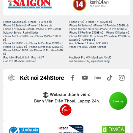
iPhone 14 Series cũ
-
iPhone 13 Series cũ
iPhone 17 cũ
-
iPhone 17 Pro Max cũ
iPhone 12 Series cũ
-
iPhone 11 Series cũ
iPhone 16 Series cũ
-
iPhone 16 Pro Max 256GB cũ
iPhone 17 Pro Max 256GB
-
iPhone 17 Pro 256GB
iPhone 16 Pro 128GB cũ
-
iPhone 15 Pro 128GB cũ
Galaxy A Series
-
Redmi Series
iPhone 15 Pro Max 256GB cũ
-
iPhone 15 Series cũ
iPhone 16 Plus 128GB cũ
-
iPhone 15 Plus 128GB
iPhone 13 128GB Cũ
-
iPhone 12 Pro Max 128GB Cũ
cũ
Watch cũ
-
AirPods cũ
iPhone 16 128GB cũ
-
iPhone 14 Pro Max 128GB cũ
Watch Series 11
-
Watch SE 2025
iPhone 15 128GB cũ
-
iPhone 13 Pro Max 128GB cũ
Pencil Pro 2024
-
Apple AirPods
iPhone 14 Pro 128GB cũ
-
iPhone 11 Pro Max 64GB
cũ
iPad A16
-
iPad Air M4
-
iPad mini 7
MacBook Pro M5
-
MacBook Air M5
iPad Pro M5
-
MacBook Neo
Loa Sounarc
-
Phụ kiện chính hãng
Kết nối 24hStore
Website thành viên:
Bệnh Viện Điện Thoại, Laptop 24h
Liên hệ