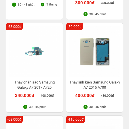
300.000đ
360.000đ
3 tháng
30 - 45 phút
30 - 45 phút
-68.000đ
-80.000đ
Thay chân sạc Samsung
Thay linh kiện Samsung Galaxy
Galaxy A7 2017 A720
A7 2015 A700
340.000đ
400.000đ
408.000đ
480.000đ
30 - 45 phút
30 - 45 phút
-68.000đ
-110.000đ