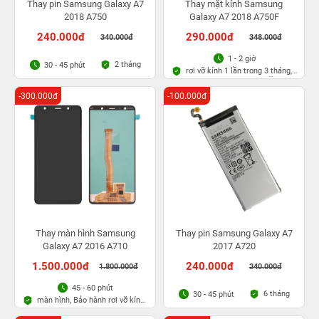
Thay pin Samsung Galaxy A7
Thay mặt kính Samsung
2018 A750
Galaxy A7 2018 A750F
240.000đ
290.000đ
340.000đ
348.000đ
1 - 2 giờ
2 tháng
30 - 45 phút
rơi vỡ kính 1 lần trong 3 tháng,
Bảo hành bụi bọt vĩnh viễn
-300.000đ
-100.000đ
Thay màn hình Samsung
Thay pin Samsung Galaxy A7
Galaxy A7 2016 A710
2017 A720
1.500.000đ
240.000đ
1.800.000đ
340.000đ
45 - 60 phút
6 tháng
30 - 45 phút
màn hình, Bảo hành rơi vỡ kính
1 lần trong 3 tháng