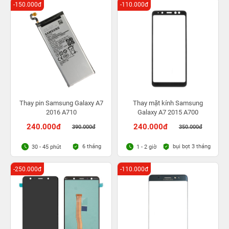
-150.000đ
-110.000đ
Thay pin Samsung Galaxy A7
Thay mặt kính Samsung
2016 A710
Galaxy A7 2015 A700
240.000đ
240.000đ
390.000đ
350.000đ
6 tháng
bụi bọt 3 tháng
30 - 45 phút
1 - 2 giờ
-250.000đ
-110.000đ