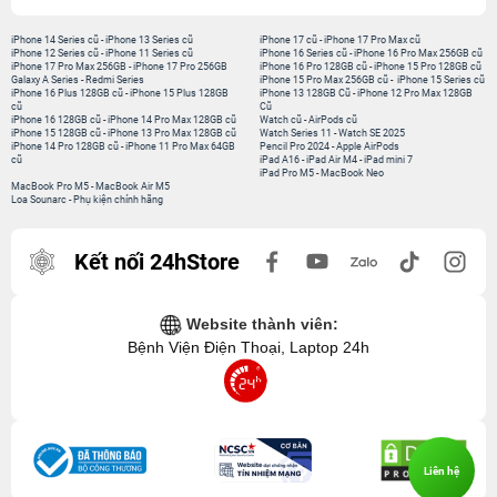
iPhone 14 Series cũ
-
iPhone 13 Series cũ
iPhone 17 cũ
-
iPhone 17 Pro Max cũ
iPhone 12 Series cũ
-
iPhone 11 Series cũ
iPhone 16 Series cũ
-
iPhone 16 Pro Max 256GB cũ
iPhone 17 Pro Max 256GB
-
iPhone 17 Pro 256GB
iPhone 16 Pro 128GB cũ
-
iPhone 15 Pro 128GB cũ
Galaxy A Series
-
Redmi Series
iPhone 15 Pro Max 256GB cũ
-
iPhone 15 Series cũ
iPhone 16 Plus 128GB cũ
-
iPhone 15 Plus 128GB
iPhone 13 128GB Cũ
-
iPhone 12 Pro Max 128GB
cũ
Cũ
iPhone 16 128GB cũ
-
iPhone 14 Pro Max 128GB cũ
Watch cũ
-
AirPods cũ
iPhone 15 128GB cũ
-
iPhone 13 Pro Max 128GB cũ
Watch Series 11
-
Watch SE 2025
iPhone 14 Pro 128GB cũ
-
iPhone 11 Pro Max 64GB
Pencil Pro 2024
-
Apple AirPods
cũ
iPad A16
-
iPad Air M4
-
iPad mini 7
iPad Pro M5
-
MacBook Neo
MacBook Pro M5
-
MacBook Air M5
Loa Sounarc
-
Phụ kiện chính hãng
Kết nối 24hStore
Website thành viên:
Bệnh Viện Điện Thoại, Laptop 24h
Liên hệ