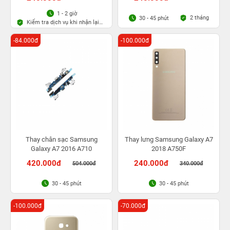
1 - 2 giờ
2 tháng
30 - 45 phút
Kiểm tra dịch vụ khi nhận lại
máy
-84.000đ
-100.000đ
Thay chân sạc Samsung
Thay lưng Samsung Galaxy A7
Galaxy A7 2016 A710
2018 A750F
420.000đ
240.000đ
504.000đ
340.000đ
30 - 45 phút
30 - 45 phút
-100.000đ
-70.000đ