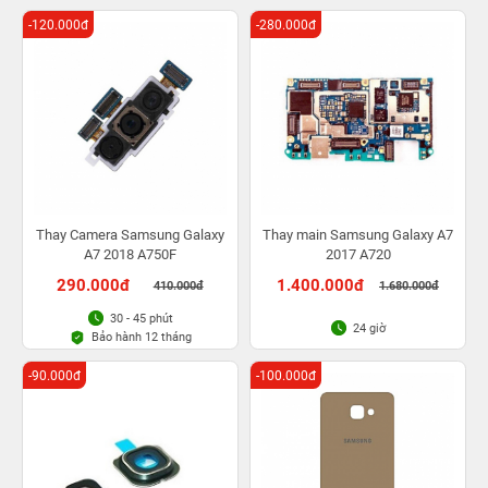
-120.000đ
-280.000đ
Thay Camera Samsung Galaxy
Thay main Samsung Galaxy A7
A7 2018 A750F
2017 A720
290.000đ
1.400.000đ
410.000đ
1.680.000đ
30 - 45 phút
24 giờ
Bảo hành 12 tháng
-90.000đ
-100.000đ