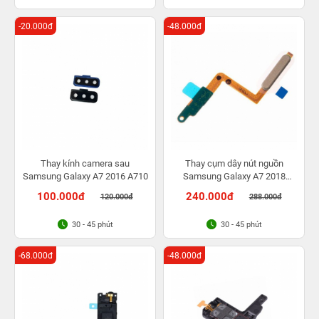
-20.000đ
-48.000đ
Thay kính camera sau
Thay cụm dây nút nguồn
Samsung Galaxy A7 2016 A710
Samsung Galaxy A7 2018
A750F
100.000đ
240.000đ
120.000đ
288.000đ
30 - 45 phút
30 - 45 phút
-68.000đ
-48.000đ