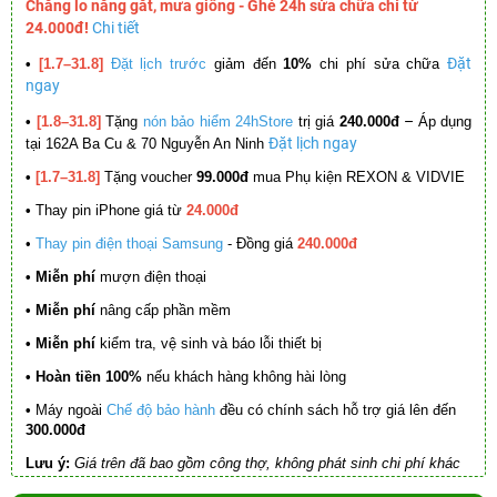
Chẳng lo nắng gắt, mưa giông - Ghé 24h sửa chữa chỉ từ
24.000đ!
Chi tiết
Đặt
•
[1.7–31.8]
Đặt lịch trước
giảm đến
10%
chi phí sửa chữa
ngay
–
•
[1.8–31.8]
Tặng
nón bảo hiểm 24hStore
trị giá
240.000đ
Áp dụng
Đặt lịch ngay
tại 162A Ba Cu & 70 Nguyễn An Ninh
•
[1.7–31.8]
Tặng voucher
99.000đ
mua Phụ kiện REXON & VIDVIE
•
Thay pin iPhone giá từ
24.000đ
•
Thay pin điện thoại Samsung
- Đồng giá
240.000đ
• Miễn phí
mượn điện thoại
• Miễn phí
nâng cấp phần mềm
•
Miễn phí
kiểm tra, vệ sinh và báo lỗi thiết bị
• Hoàn tiền 100%
nếu khách hàng không hài lòng
•
Máy ngoài
Chế độ bảo hành
đều có chính sách hỗ trợ giá lên đến
300.000đ
Lưu ý:
Giá trên đã bao gồm công thợ, không phát sinh chi phí khác