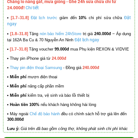
Chẳng lo nắng gắt, mưa giông - Ghé 24h sửa chữa chỉ từ
24.000đ!
Chi tiết
Đặt
•
[1.7–31.8]
Đặt lịch trước
giảm đến
10%
chi phí sửa chữa
ngay
–
•
[1.8–31.8]
Tặng
nón bảo hiểm 24hStore
trị giá
240.000đ
Áp dụng
Đặt lịch ngay
tại 162A Ba Cu & 70 Nguyễn An Ninh
•
[1.7–31.8]
Tặng voucher
99.000đ
mua Phụ kiện REXON & VIDVIE
•
Thay pin iPhone giá từ
24.000đ
•
Thay pin điện thoại Samsung
- Đồng giá
240.000đ
• Miễn phí
mượn điện thoại
• Miễn phí
nâng cấp phần mềm
•
Miễn phí
kiểm tra, vệ sinh và báo lỗi thiết bị
• Hoàn tiền 100%
nếu khách hàng không hài lòng
•
Máy ngoài
Chế độ bảo hành
đều có chính sách hỗ trợ giá lên đến
300.000đ
Lưu ý:
Giá trên đã bao gồm công thợ, không phát sinh chi phí khác