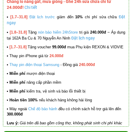
Chẳng lo nắng gắt, mưa giông - Ghé 24h sửa chữa chỉ từ
24.000đ!
Chi tiết
Đặt
•
[1.7–31.8]
Đặt lịch trước
giảm đến
10%
chi phí sửa chữa
ngay
–
•
[1.8–31.8]
Tặng
nón bảo hiểm 24hStore
trị giá
240.000đ
Áp dụng
Đặt lịch ngay
tại 162A Ba Cu & 70 Nguyễn An Ninh
•
[1.7–31.8]
Tặng voucher
99.000đ
mua Phụ kiện REXON & VIDVIE
•
Thay pin iPhone giá từ
24.000đ
•
Thay pin điện thoại Samsung
- Đồng giá
240.000đ
• Miễn phí
mượn điện thoại
• Miễn phí
nâng cấp phần mềm
•
Miễn phí
kiểm tra, vệ sinh và báo lỗi thiết bị
• Hoàn tiền 100%
nếu khách hàng không hài lòng
•
Máy ngoài
Chế độ bảo hành
đều có chính sách hỗ trợ giá lên đến
300.000đ
Lưu ý:
Giá trên đã bao gồm công thợ, không phát sinh chi phí khác