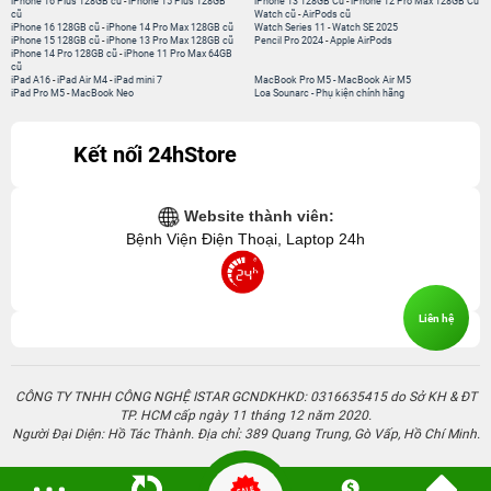
iPhone 16 Plus 128GB cũ
-
iPhone 15 Plus 128GB
iPhone 13 128GB Cũ
-
iPhone 12 Pro Max 128GB Cũ
cũ
Watch cũ
-
AirPods cũ
iPhone 16 128GB cũ
-
iPhone 14 Pro Max 128GB cũ
Watch Series 11
-
Watch SE 2025
iPhone 15 128GB cũ
-
iPhone 13 Pro Max 128GB cũ
Pencil Pro 2024
-
Apple AirPods
iPhone 14 Pro 128GB cũ
-
iPhone 11 Pro Max 64GB
cũ
iPad A16
-
iPad Air M4
-
iPad mini 7
MacBook Pro M5
-
MacBook Air M5
iPad Pro M5
-
MacBook Neo
Loa Sounarc
-
Phụ kiện chính hãng
Kết nối 24hStore
Website thành viên:
Bệnh Viện Điện Thoại, Laptop 24h
Liên hệ
CÔNG TY TNHH CÔNG NGHỆ ISTAR GCNDKHKD: 0316635415 do Sở KH & ĐT
TP. HCM cấp ngày 11 tháng 12 năm 2020.
Người Đại Diện: Hồ Tác Thành. Địa chỉ: 389 Quang Trung, Gò Vấp, Hồ Chí Minh.