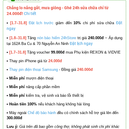
Chẳng lo nắng gắt, mưa giông - Ghé 24h sửa chữa chỉ từ
24.000đ!
Chi tiết
Đặt
•
[1.7–31.8]
Đặt lịch trước
giảm đến
10%
chi phí sửa chữa
ngay
–
•
[1.8–31.8]
Tặng
nón bảo hiểm 24hStore
trị giá
240.000đ
Áp dụng
Đặt lịch ngay
tại 162A Ba Cu & 70 Nguyễn An Ninh
•
[1.7–31.8]
Tặng voucher
99.000đ
mua Phụ kiện REXON & VIDVIE
•
Thay pin iPhone giá từ
24.000đ
•
Thay pin điện thoại Samsung
- Đồng giá
240.000đ
• Miễn phí
mượn điện thoại
• Miễn phí
nâng cấp phần mềm
•
Miễn phí
kiểm tra, vệ sinh và báo lỗi thiết bị
• Hoàn tiền 100%
nếu khách hàng không hài lòng
•
Máy ngoài
Chế độ bảo hành
đều có chính sách hỗ trợ giá lên đến
300.000đ
Lưu ý:
Giá trên đã bao gồm công thợ, không phát sinh chi phí khác