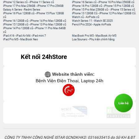
iPhone 12 Series cũ
-
iPhone 11 Series cũ
iPhone 16 Series cũ
-
iPhone 16 Pro Max 256GB cũ
iPhone 17 Pro Max 256GB
-
iPhone 17 Pro 256GB
iPhone 16 Pro 128GB cũ
-
iPhone 15 Pro 128GB cũ
Galaxy A Series
-
Redmi Series
iPhone 15 Pro Max 256GB cũ
-
iPhone 15 Series cũ
iPhone 16 Plus 128GB cũ
-
iPhone 15 Plus 128GB
iPhone 13 128GB Cũ
-
iPhone 12 Pro Max 128GB Cũ
cũ
Watch cũ
-
AirPods cũ
iPhone 16 128GB cũ
-
iPhone 14 Pro Max 128GB cũ
Watch Series 11
-
Watch SE 2025
iPhone 15 128GB cũ
-
iPhone 13 Pro Max 128GB cũ
Pencil Pro 2024
-
Apple AirPods
iPhone 14 Pro 128GB cũ
-
iPhone 11 Pro Max 64GB
cũ
iPad A16
-
iPad Air M4
-
iPad mini 7
MacBook Pro M5
-
MacBook Air M5
iPad Pro M5
-
MacBook Neo
Loa Sounarc
-
Phụ kiện chính hãng
Kết nối 24hStore
Website thành viên:
Bệnh Viện Điện Thoại, Laptop 24h
Liên hệ
CÔNG TY TNHH CÔNG NGHỆ ISTAR GCNDKHKD: 0316635415 do Sở KH & ĐT